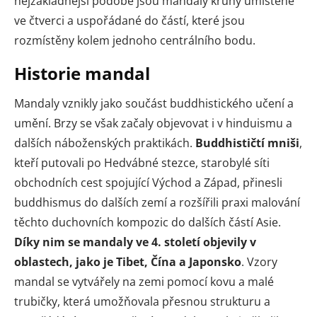
nejzákladnější podobě jsou mandaly kruhy umístěné
ve čtverci a uspořádané do částí, které jsou
rozmístěny kolem jednoho centrálního bodu.
Historie mandal
Mandaly vznikly jako součást buddhistického učení a
umění. Brzy se však začaly objevovat i v hinduismu a
dalších náboženských praktikách.
Buddhističtí mniši
,
kteří putovali po Hedvábné stezce, starobylé síti
obchodních cest spojující Východ a Západ, přinesli
buddhismus do dalších zemí a rozšířili praxi malování
těchto duchovních kompozic do dalších částí Asie.
Díky nim se mandaly ve 4. století objevily v
oblastech, jako je Tibet, Čína a Japonsko
. Vzory
mandal se vytvářely na zemi pomocí kovu a malé
trubičky, která umožňovala přesnou strukturu a