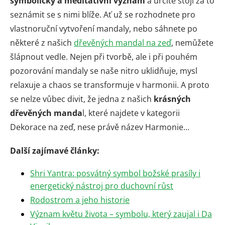
symbolický a meditativní význam
a určitě stojí za to
seznámit se s nimi blíže. Ať už se rozhodnete pro
vlastnoruční vytvoření mandaly, nebo sáhnete po
některé z našich
dřevěných mandal na zeď
, nemůžete
šlápnout vedle. Nejen při tvorbě, ale i při pouhém
pozorování mandaly se naše nitro uklidňuje, mysl
relaxuje a chaos se transformuje v harmonii. A proto
se nelze vůbec divit, že jedna z našich
krásných
dřevěných manda
l, které najdete v kategorii
Dekorace na zeď, nese právě název Harmonie…
Další zajímavé články:
Shri Yantra: posvátný symbol božské prasíly i
energetický nástroj pro duchovní růst
Rodostrom a jeho historie
Význam květu života – symbolu, který zaujal i Da