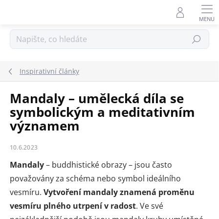
Přejít
na
obsah
Hledat
Inspirativní články
Mandaly – umělecká díla se
symbolickým a meditativním
významem
10.6.2023
Mandaly
– buddhistické obrazy – jsou často
považovány za schéma nebo symbol ideálního
vesmíru.
Vytvoření mandaly znamená proměnu
vesmíru plného utrpení v radost
. Ve své