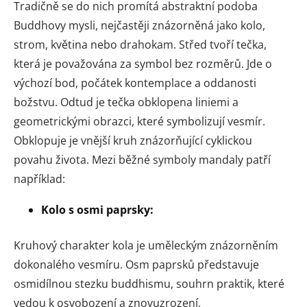
Tradičně se do nich promítá abstraktní podoba
Buddhovy mysli, nejčastěji znázorněná jako kolo,
strom, květina nebo drahokam. Střed tvoří tečka,
která je považována za symbol bez rozměrů. Jde o
výchozí bod, počátek kontemplace a oddanosti
božstvu. Odtud je tečka obklopena liniemi a
geometrickými obrazci, které symbolizují vesmír.
Obklopuje je vnější kruh znázorňující cyklickou
povahu života. Mezi běžné symboly mandaly patří
například:
Kolo s osmi paprsky:
Kruhový charakter kola je uměleckým znázorněním
dokonalého vesmíru. Osm paprsků představuje
osmidílnou stezku buddhismu, souhrn praktik, které
vedou k osvobození a znovuzrození.