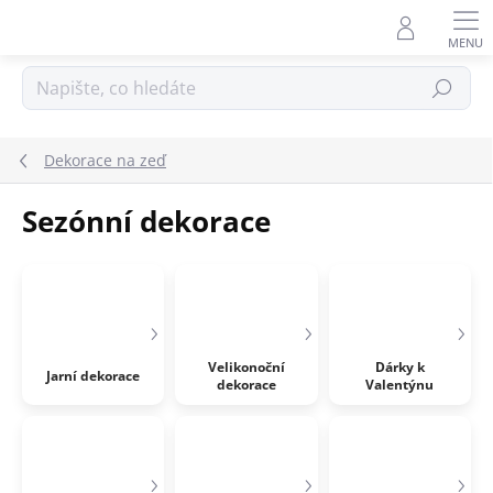
Přejít
na
obsah
Hledat
Dekorace na zeď
Sezónní dekorace
Velikonoční
Dárky k
Jarní dekorace
dekorace
Valentýnu