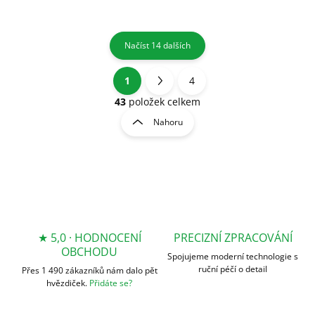
Načíst 14 dalších
1
4
O
S
v
t
43
položek celkem
l
r
Nahoru
á
á
d
n
a
k
c
o
í
p
v
r
á
v
n
k
★ 5,0 · HODNOCENÍ
PRECIZNÍ ZPRACOVÁNÍ
í
y
OBCHODU
Spojujeme moderní technologie s
v
ruční péčí o detail
Přes 1 490 zákazníků nám dalo pět
ý
hvězdiček.
Přidáte se?
p
i
s