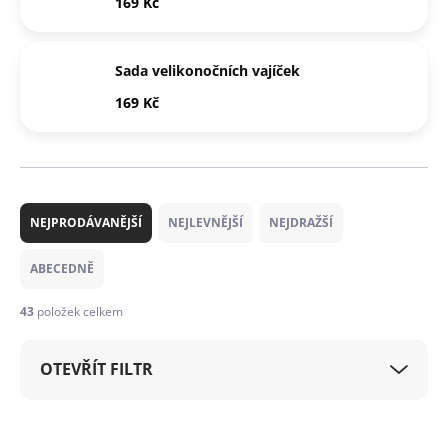
169 Kč
Sada velikonočních vajíček
169 Kč
Ř
a
NEJPRODÁVANĚJŠÍ
NEJLEVNĚJŠÍ
NEJDRAŽŠÍ
z
e
ABECEDNĚ
n
í
43
položek celkem
p
r
OTEVŘÍT FILTR
o
d
u
V
k