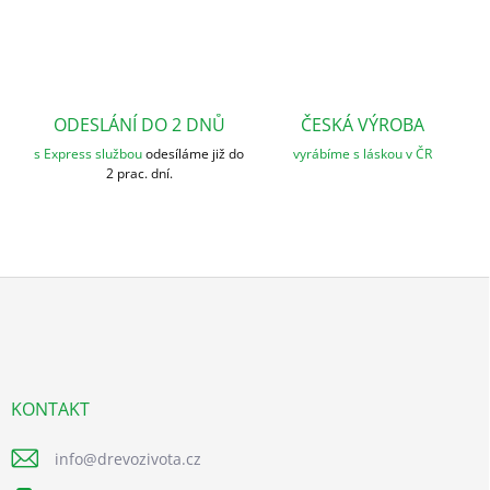
u
ODESLÁNÍ DO 2 DNŮ
ČESKÁ VÝROBA
s Express službou
odesíláme již do
vyrábíme s láskou v ČR
2 prac. dní.
Z
á
p
a
t
í
KONTAKT
info
@
drevozivota.cz