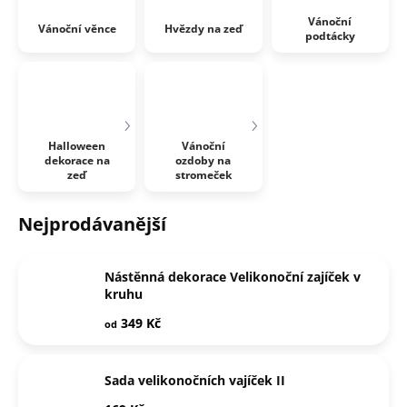
Vánoční
Vánoční věnce
Hvězdy na zeď
podtácky
Halloween
Vánoční
dekorace na
ozdoby na
zeď
stromeček
Nejprodávanější
Nástěnná dekorace Velikonoční zajíček v
kruhu
349 Kč
od
Sada velikonočních vajíček II