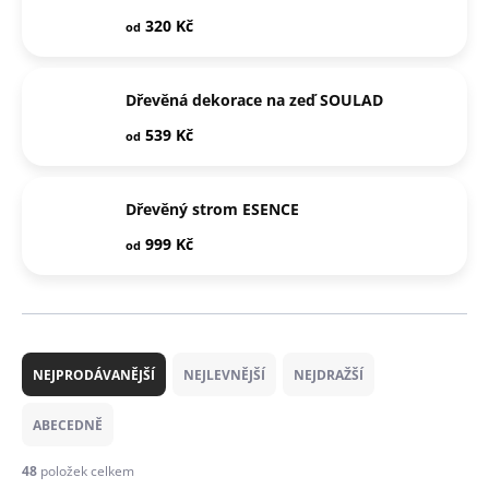
320 Kč
od
Dřevěná dekorace na zeď SOULAD
539 Kč
od
Dřevěný strom ESENCE
999 Kč
od
Ř
a
NEJPRODÁVANĚJŠÍ
NEJLEVNĚJŠÍ
NEJDRAŽŠÍ
z
e
ABECEDNĚ
n
í
48
položek celkem