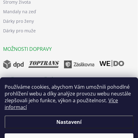
Stromy života
Mandaly na zeď
Dárky pro ženy
Dárky pro muže
MOŽNOSTI DOPRAVY
MOŽNOSTI BEZPEČNÝCH PLATEB
Používáme cookies, abychom Vám umožnili pohodlné
prohlížení webu a díky analýze provozu webu neustále
zlepšovali jeho funkce, výkon a použitelnost.
Více
informací
Nastavení
Copyright 2026
dřevo života
. Všechna práva vyhrazena.
Upravit