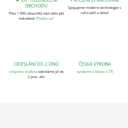
★ 5,0 · HODNOCENÍ
PRECIZNÍ ZPRACOVÁNÍ
í
y
OBCHODU
Spojujeme moderní technologie s
v
ruční péčí o detail
Přes 1 490 zákazníků nám dalo pět
ý
hvězdiček.
Přidáte se?
p
i
s
u
ODESLÁNÍ DO 2 DNŮ
ČESKÁ VÝROBA
s Express službou
odesíláme již do
vyrábíme s láskou v ČR
2 prac. dní.
Z
á
p
a