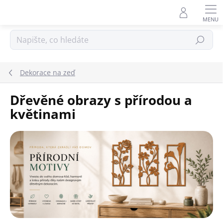
Přejít
na
obsah
Hledat
Dekorace na zeď
Dřevěné obrazy s přírodou a
květinami