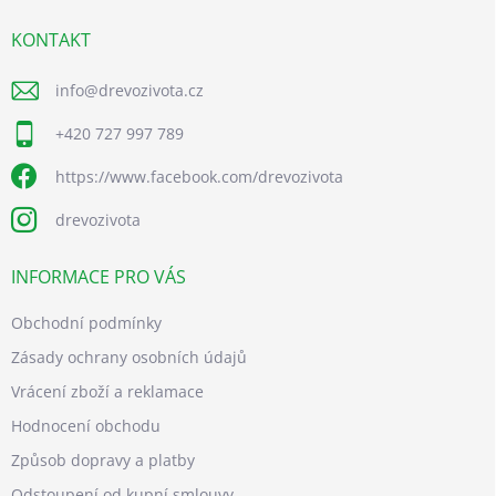
t
í
KONTAKT
info
@
drevozivota.cz
+420 727 997 789
https://www.facebook.com/drevozivota
drevozivota
INFORMACE PRO VÁS
Obchodní podmínky
Zásady ochrany osobních údajů
Vrácení zboží a reklamace
Hodnocení obchodu
Způsob dopravy a platby
Odstoupení od kupní smlouvy