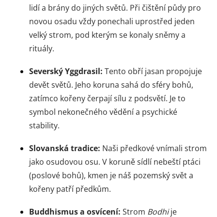
lidí a brány do jiných světů. Při čištění půdy pro
novou osadu vždy ponechali uprostřed jeden
velký strom, pod kterým se konaly sněmy a
rituály.
Severský Yggdrasil:
Tento obří jasan propojuje
devět světů. Jeho koruna sahá do sféry bohů,
zatímco kořeny čerpají sílu z podsvětí. Je to
symbol nekonečného vědění a psychické
stability.
Slovanská tradice:
Naši předkové vnímali strom
jako osudovou osu. V koruně sídlí nebeští ptáci
(poslové bohů), kmen je náš pozemský svět a
kořeny patří předkům.
Buddhismus a osvícení:
Strom
Bodhi
je