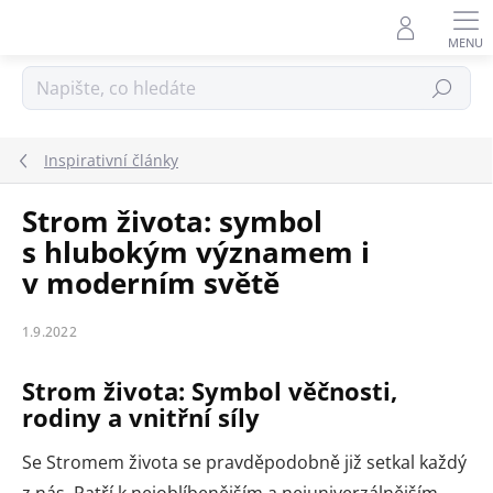
Přejít
na
obsah
Hledat
Inspirativní články
Strom života: symbol
s hlubokým významem i
v moderním světě
1.9.2022
Strom života: Symbol věčnosti,
rodiny a vnitřní síly
Se Stromem života se pravděpodobně již setkal každý