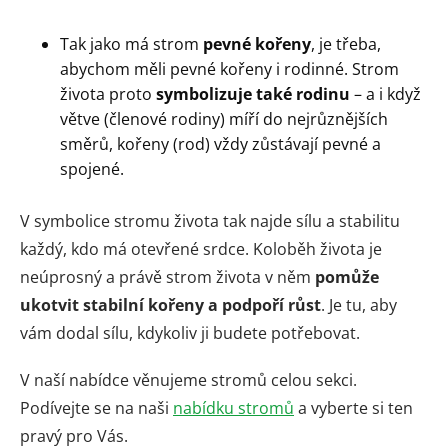
Tak jako má strom
pevné kořeny
, je třeba,
abychom měli pevné kořeny i rodinné. Strom
života proto
symbolizuje také rodinu
– a i když
větve (členové rodiny) míří do nejrůznějších
směrů, kořeny (rod) vždy zůstávají pevné a
spojené.
V symbolice stromu života tak najde sílu a stabilitu
každý, kdo má otevřené srdce. Koloběh života je
neúprosný a právě strom života v něm
pomůže
ukotvit stabilní kořeny a podpoří růst
. Je tu, aby
vám dodal sílu, kdykoliv ji budete potřebovat.
V naší nabídce věnujeme stromů celou sekci.
Podívejte se na naši
nabídku stromů
a vyberte si ten
pravý pro Vás.