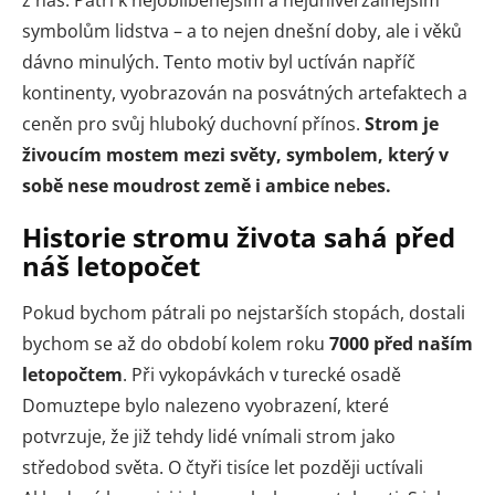
z nás. Patří k nejoblíbenějším a nejuniverzálnějším
symbolům lidstva – a to nejen dnešní doby, ale i věků
dávno minulých. Tento motiv byl uctíván napříč
kontinenty, vyobrazován na posvátných artefaktech a
ceněn pro svůj hluboký duchovní přínos.
Strom je
živoucím mostem mezi světy, symbolem, který v
sobě nese moudrost země i ambice nebes.
Historie stromu života sahá před
náš letopočet
Pokud bychom pátrali po nejstarších stopách, dostali
bychom se až do období kolem roku
7000 před naším
letopočtem
. Při vykopávkách v turecké osadě
Domuztepe bylo nalezeno vyobrazení, které
potvrzuje, že již tehdy lidé vnímali strom jako
středobod světa. O čtyři tisíce let později uctívali