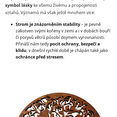
symbol lásky
ke všemu živému a propojenosti
vztahů. Významů má však ještě mnohem více:
Strom je znázorněním stability
– je pevně
zakotven svými kořeny v zemi a i v dobách bouří
či poryvů větrů působí dojmem vyrovnanosti.
Přináší nám tedy
pocit ochrany, bezpečí a
klidu
, v dnešní rychlé době je chápán také jako
ochránce před stresem
.