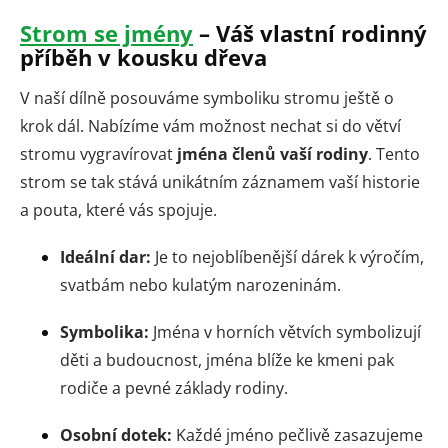
Strom se jmény
– Váš vlastní rodinný
příběh v kousku dřeva
V naší dílně posouváme symboliku stromu ještě o
krok dál. Nabízíme vám možnost nechat si do větví
stromu vygravírovat
jména členů vaší rodiny
. Tento
strom se tak stává unikátním záznamem vaší historie
a pouta, které vás spojuje.
Ideální dar:
Je to nejoblíbenější dárek k výročím,
svatbám nebo kulatým narozeninám.
Symbolika:
Jména v horních větvích symbolizují
děti a budoucnost, jména blíže ke kmeni pak
rodiče a pevné základy rodiny.
Osobní dotek:
Každé jméno pečlivě zasazujeme