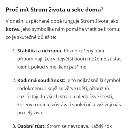
Proč mít Strom života u sebe doma?
V dnešní uspěchané době funguje Strom života jako
kotva
. Jeho symbolika nám pomáhá vrátit se k tomu,
co je skutečně důležité:
Stabilita a ochrana:
Pevné kořeny nám
připomínají, že i v největší bouři můžeme zůstat
klidní, pokud víme, kam patříme.
Rodinná soudržnost:
Je to nejkrásnější symbol
rodokmenu. I když se větve (děti, příbuzní)
rozrůstají do všech stran a hledají své štěstí,
kořeny (rodina) zůstávají společné a vyživují nás
po celý život.
Osobní růst:
Strom se nevzdává. Každý rok