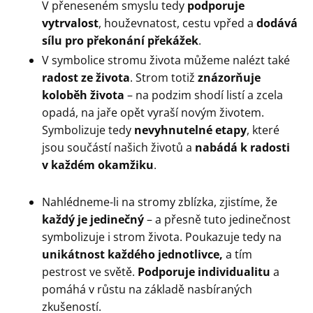
V přeneseném smyslu tedy
podporuje
vytrvalost
, houževnatost, cestu vpřed a
dodává
sílu pro překonání překážek
.
V symbolice stromu života můžeme nalézt také
radost ze života
. Strom totiž
znázorňuje
koloběh života
– na podzim shodí listí a zcela
opadá, na jaře opět vyraší novým životem.
Symbolizuje tedy
nevyhnutelné etapy
, které
jsou součástí našich životů a
nabádá k radosti
v každém okamžiku
.
Nahlédneme-li na stromy zblízka, zjistíme, že
každý je jedinečný
– a přesně tuto jedinečnost
symbolizuje i strom života. Poukazuje tedy na
unikátnost každého jednotlivce,
a tím
pestrost ve světě.
Podporuje individualitu
a
pomáhá v růstu na základě nasbíraných
zkušeností.