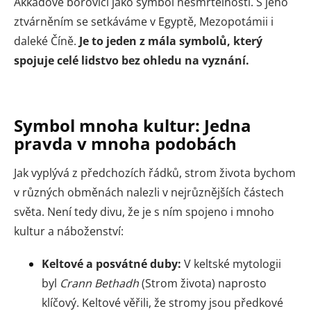
Akkadové borovici jako symbol nesmrtelnosti. S jeho
ztvárněním se setkáváme v Egyptě, Mezopotámii i
daleké Číně.
Je to jeden z mála symbolů, který
spojuje celé lidstvo bez ohledu na vyznání.
Symbol mnoha kultur: Jedna
pravda v mnoha podobách
Jak vyplývá z předchozích řádků, strom života bychom
v různých obměnách nalezli v nejrůznějších částech
světa. Není tedy divu, že je s ním spojeno i mnoho
kultur a náboženství:
Keltové a posvátné duby:
V keltské mytologii
byl
Crann Bethadh
(Strom života) naprosto
klíčový. Keltové věřili, že stromy jsou předkové