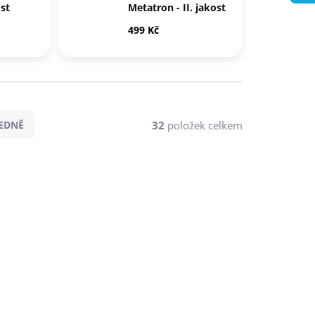
ost
Metatron - II. jakost
499 Kč
32
položek celkem
EDNĚ