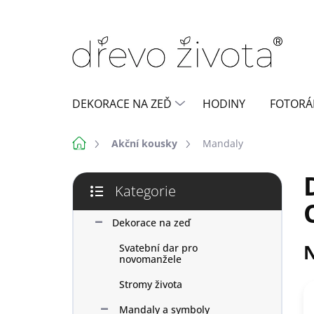
Přejít
na
obsah
DEKORACE NA ZEĎ
HODINY
FOTORÁ
Domů
Akční kousky
Mandaly
P
Kategorie
o
Přeskočit
s
kategorie
t
Dekorace na zeď
r
N
Svatební dar pro
a
novomanžele
n
n
Stromy života
í
Mandaly a symboly