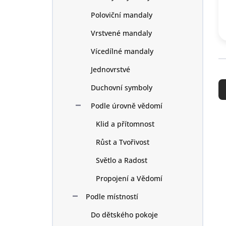
p
a
Poloviční mandaly
n
Vrstvené mandaly
e
l
Vícedílné mandaly
Jednovrstvé
Ř
a
Duchovní symboly
z
e
Podle úrovně vědomí
n
V
Klid a přítomnost
í
ý
p
p
Růst a Tvořivost
r
i
Světlo a Radost
o
s
d
p
Propojení a Vědomí
u
r
k
o
Podle místností
t
d
Do dětského pokoje
ů
u