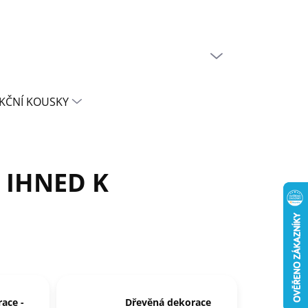
PRÁZDNÝ KOŠÍK
NÁKUPNÍ
KOŠÍK
KČNÍ KOUSKY
- IHNED K
ace -
Dřevěná dekorace