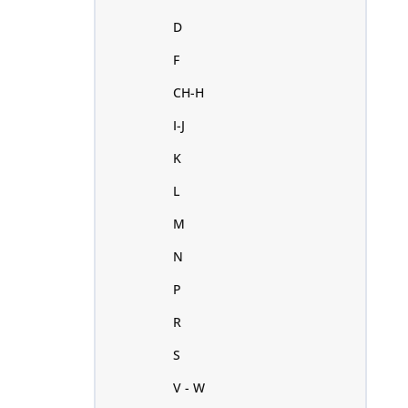
D
F
CH-H
I-J
K
L
M
N
P
R
S
V - W