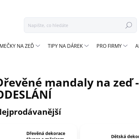
Hledat
MEČKY NA ZEĎ
TIPY NA DÁREK
PRO FIRMY
A
Dřevěné mandaly na zeď 
ODESLÁNÍ
ejprodávanější
Dřevěná dekorace
Dětská dekor