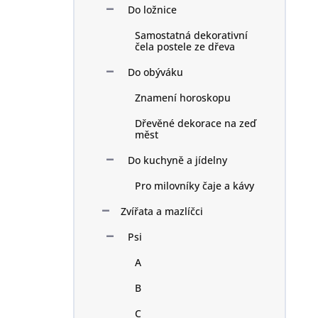
k
Do ložnice
t
Samostatná dekorativní
ů
čela postele ze dřeva
Do obýváku
Znamení horoskopu
Dřevěné dekorace na zeď
měst
Do kuchyně a jídelny
Pro milovníky čaje a kávy
Zvířata a mazlíčci
Psi
A
B
C