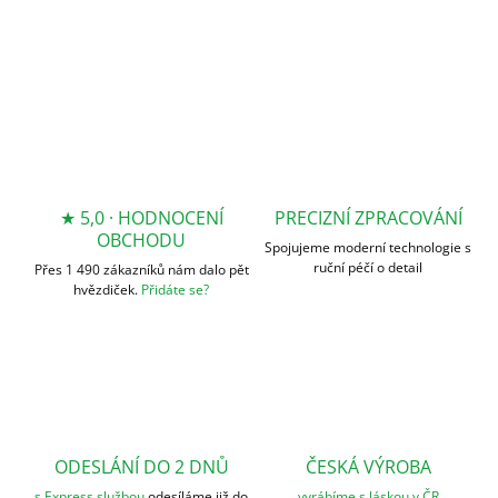
★ 5,0 · HODNOCENÍ
PRECIZNÍ ZPRACOVÁNÍ
OBCHODU
Spojujeme moderní technologie s
ruční péčí o detail
Přes 1 490 zákazníků nám dalo pět
hvězdiček.
Přidáte se?
ODESLÁNÍ DO 2 DNŮ
ČESKÁ VÝROBA
s Express službou
odesíláme již do
vyrábíme s láskou v ČR