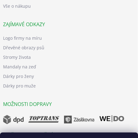
Vše o nákupu
ZAJÍMAVÉ ODKAZY
Logo firmy na míru
Dřevěné obrazy psů
Stromy života
Mandaly na zeď
Dárky pro ženy
Dárky pro muže
MOŽNOSTI DOPRAVY
MOŽNOSTI BEZPEČNÝCH PLATEB