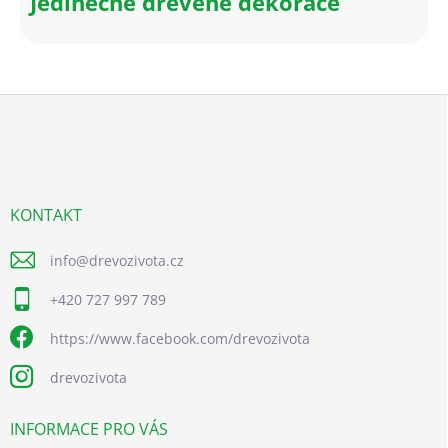
Jedinečné dřevěné dekorace
Z
á
p
a
t
í
KONTAKT
info
@
drevozivota.cz
+420 727 997 789
https://www.facebook.com/drevozivota
drevozivota
INFORMACE PRO VÁS