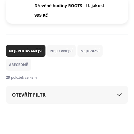
Dřevěné hodiny ROOTS - II. jakost
999 Kč
Ř
a
NEJPRODÁVANĚJŠÍ
NEJLEVNĚJŠÍ
NEJDRAŽŠÍ
z
e
ABECEDNĚ
n
í
29
položek celkem
p
r
OTEVŘÍT FILTR
o
d
u
V
k
ý
t
p
ů
i