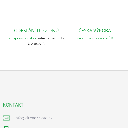
u
ODESLÁNÍ DO 2 DNŮ
ČESKÁ VÝROBA
s Express službou
odesíláme již do
vyrábíme s láskou v ČR
2 prac. dní.
Z
á
p
a
t
í
KONTAKT
info
@
drevozivota.cz