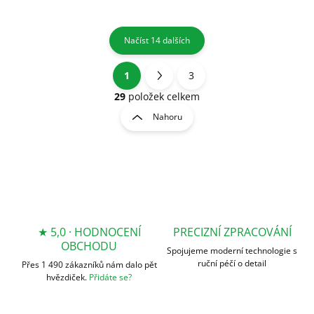
Načíst 14 dalších
1
3
O
S
v
t
29
položek celkem
l
r
Nahoru
á
á
d
n
a
k
c
o
í
p
v
r
á
v
n
k
★ 5,0 · HODNOCENÍ
PRECIZNÍ ZPRACOVÁNÍ
í
y
OBCHODU
Spojujeme moderní technologie s
v
ruční péčí o detail
Přes 1 490 zákazníků nám dalo pět
ý
hvězdiček.
Přidáte se?
p
i
s