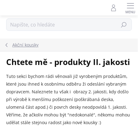
Přejít
na
obsah
Hledat
Akční kousky
Chtete mě - produkty II. jakosti
Tuto sekci bychom rádi věnovali již vyrobeným produktům,
které jsou ihned k osobnímu odběru ži odeslání vybraným
dopravcem. Naleznete tu však i obrazy 2. jakosti, kdy došlo
při výrobě k menšímu poškození (poškrábaná deska,
ulomená část apod.) či povrch desky neodpovídá 1. jakosti.
Věříme, že ačkoliv mohou být "nedokonalé", někomu mohou
udělat stále stejnou radost jako nové kousky :)