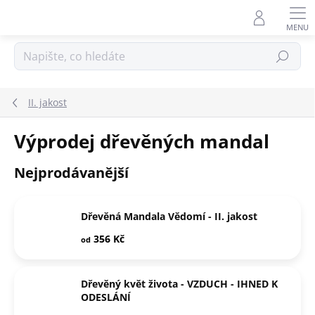
Přejít
na
obsah
Hledat
II. jakost
Výprodej dřevěných mandal
Nejprodávanější
Dřevěná Mandala Vědomí - II. jakost
356 Kč
od
Dřevěný květ života - VZDUCH - IHNED K
ODESLÁNÍ