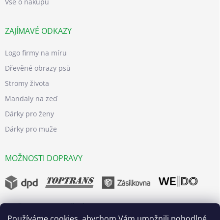
Vše o nákupu
ZAJÍMAVÉ ODKAZY
Logo firmy na míru
Dřevěné obrazy psů
Stromy života
Mandaly na zeď
Dárky pro ženy
Dárky pro muže
MOŽNOSTI DOPRAVY
MOŽNOSTI BEZPEČNÝCH PLATEB
Používáme cookies, abychom Vám umožnili pohodlné