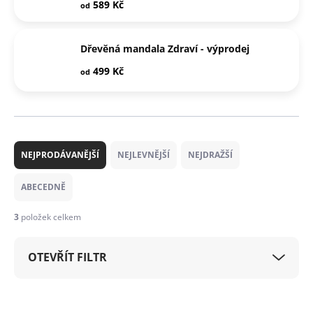
589 Kč
od
Dřevěná mandala Zdraví - výprodej
499 Kč
od
Ř
a
NEJPRODÁVANĚJŠÍ
NEJLEVNĚJŠÍ
NEJDRAŽŠÍ
z
e
ABECEDNĚ
n
í
3
položek celkem
p
r
OTEVŘÍT FILTR
o
d
u
V
k