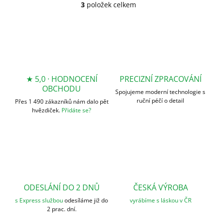
3
položek celkem
O
v
l
á
d
a
c
í
★ 5,0 · HODNOCENÍ
PRECIZNÍ ZPRACOVÁNÍ
p
OBCHODU
r
Spojujeme moderní technologie s
v
ruční péčí o detail
Přes 1 490 zákazníků nám dalo pět
k
hvězdiček.
Přidáte se?
y
v
ý
p
i
s
u
ODESLÁNÍ DO 2 DNŮ
ČESKÁ VÝROBA
s Express službou
odesíláme již do
vyrábíme s láskou v ČR
2 prac. dní.