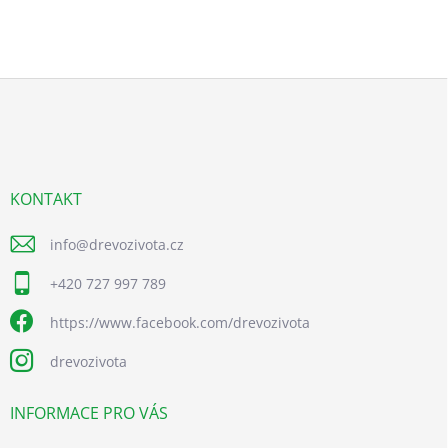
Z
á
p
a
t
í
KONTAKT
info
@
drevozivota.cz
+420 727 997 789
https://www.facebook.com/drevozivota
drevozivota
INFORMACE PRO VÁS