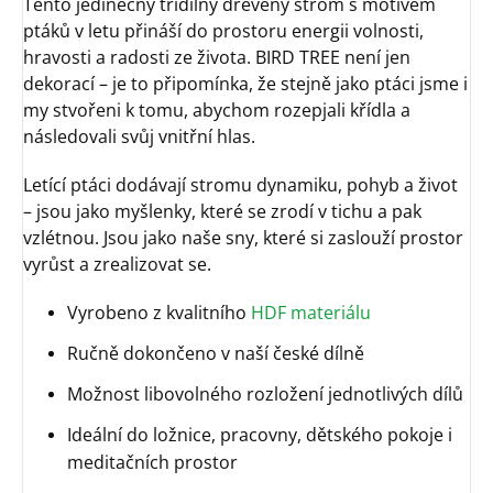
Tento jedinečný třídílný dřevěný strom s motivem
ptáků v letu přináší do prostoru energii volnosti,
hravosti a radosti ze života. BIRD TREE není jen
dekorací – je to připomínka, že stejně jako ptáci jsme i
my stvořeni k tomu, abychom rozepjali křídla a
následovali svůj vnitřní hlas.
Letící ptáci dodávají stromu dynamiku, pohyb a život
– jsou jako myšlenky, které se zrodí v tichu a pak
vzlétnou. Jsou jako naše sny, které si zaslouží prostor
vyrůst a zrealizovat se.
Vyrobeno z kvalitního
HDF materiálu
Ručně dokončeno v naší české dílně
Možnost libovolného rozložení jednotlivých dílů
Ideální do ložnice, pracovny, dětského pokoje i
meditačních prostor