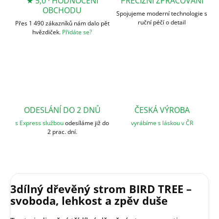
★ 5,0 · HODNOCENÍ
PRECIZNÍ ZPRACOVÁNÍ
OBCHODU
Spojujeme moderní technologie s
ruční péčí o detail
Přes 1 490 zákazníků nám dalo pět
hvězdiček.
Přidáte se?
ODESLÁNÍ DO 2 DNŮ
ČESKÁ VÝROBA
s Express službou
odesíláme již do
vyrábíme s láskou v ČR
2 prac. dní.
3dílný dřevěný strom BIRD TREE –
svoboda, lehkost a zpěv duše