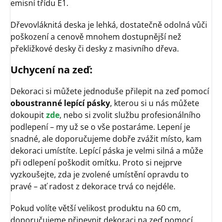
emisní třídu E1.
Dřevovláknitá deska je lehká, dostatečně odolná vůči
poškození a cenově mnohem dostupnější než
překližkové desky či desky z masivního dřeva.
Uchycení na zeď:
Dekoraci si můžete jednoduše přilepit na zeď pomocí
oboustranné lepící pásky
, kterou si u nás můžete
dokoupit
zde
, nebo si zvolit službu profesionálního
podlepení – my už se o vše postaráme. Lepení je
snadné, ale doporučujeme dobře zvážit místo, kam
dekoraci umístíte. Lepící páska je velmi silná a může
při odlepení poškodit omítku. Proto si nejprve
vyzkoušejte, zda je zvolené umístění opravdu to
pravé – ať radost z dekorace trvá co nejdéle.
Pokud volíte větší velikost produktu na 60 cm,
doporučujeme připevnit dekoraci na zeď pomocí