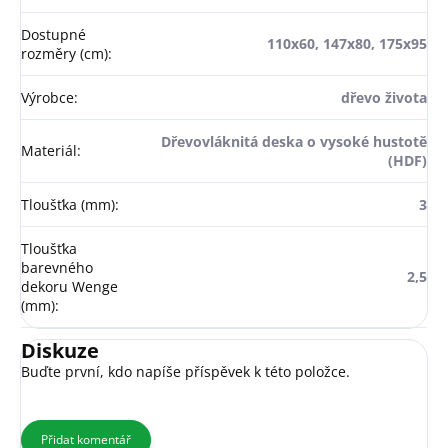
Dostupné
110x60, 147x80, 175x95
rozměry (cm)
:
Výrobce
:
dřevo života
Dřevovláknitá deska o vysoké hustotě
Materiál
:
(HDF)
Tloušťka (mm)
:
3
Tloušťka
barevného
2,5
dekoru Wenge
(mm)
:
Diskuze
Buďte první, kdo napíše příspěvek k této položce.
Přidat komentář