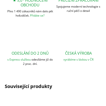
★ 5,0 · HODNOCENÍ
PRECIZNÍ ZPRACOVÁNÍ
OBCHODU
Spojujeme moderní technologie s
ruční péčí o detail
Přes 1 490 zákazníků nám dalo pět
hvězdiček.
Přidáte se?
ODESLÁNÍ DO 2 DNŮ
ČESKÁ VÝROBA
s Express službou
odesíláme již do
vyrábíme s láskou v ČR
2 prac. dní.
Související produkty