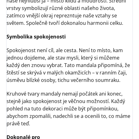
naše nejhlubší já – místo klidu a moudrosti. Střední
vrstvy symbolizují různé oblasti našeho života,
zatímco vnější okraj reprezntuje naše vztahy se
světem. Společně tvoří dokonalou harmonii celku.
Symbolika spokojenosti
Spokojenost není cíl, ale cesta. Není to místo, kam
jednou dojdeme, ale stav mysli, který si můžeme
každý den znovu vybrat. Tato mandala připomíná, že
štěstí se skrývá v malých okamžicích – v ranním čaji,
úsměvu blízké osoby, tichu večerního soumraku.
Kruhové tvary mandaly nemají počátek ani konec,
stejně jako spokojenost je věčnou možností. Každý
pohled na tuto dekoraci může být připomínkou,
abychom zpomalili, nadechli se a ocenili to, co máme
právě teď.
Dokonalé pro