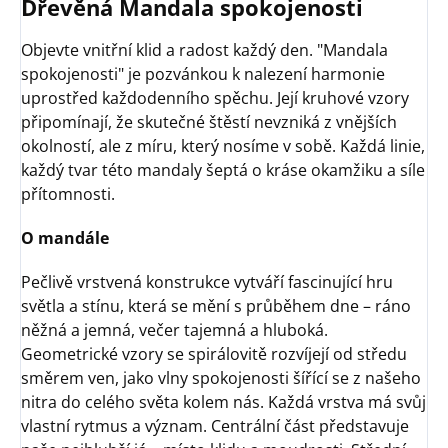
Dřevěná Mandala spokojenosti
Objevte vnitřní klid a radost každý den. "Mandala
spokojenosti" je pozvánkou k nalezení harmonie
uprostřed každodenního spěchu. Její kruhové vzory
připomínají, že skutečné štěstí nevzniká z vnějších
okolností, ale z míru, který nosíme v sobě. Každá linie,
každý tvar této mandaly šeptá o kráse okamžiku a síle
přítomnosti.
O mandále
Pečlivě vrstvená konstrukce vytváří fascinující hru
světla a stínu, která se mění s průběhem dne – ráno
něžná a jemná, večer tajemná a hluboká.
Geometrické vzory se spirálovitě rozvíjejí od středu
směrem ven, jako vlny spokojenosti šířící se z našeho
nitra do celého světa kolem nás. Každá vrstva má svůj
vlastní rytmus a význam. Centrální část představuje