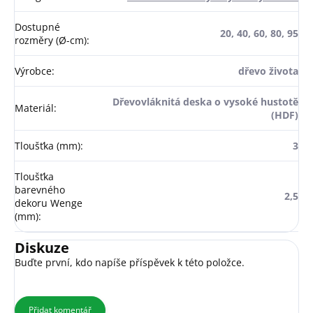
Dostupné
20, 40, 60, 80, 95
rozměry (Ø-cm)
:
Výrobce
:
dřevo života
Dřevovláknitá deska o vysoké hustotě
Materiál
:
(HDF)
Tloušťka (mm)
:
3
Tloušťka
barevného
2,5
dekoru Wenge
(mm)
:
Diskuze
Buďte první, kdo napíše příspěvek k této položce.
Přidat komentář