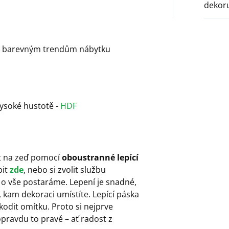
dekor
ná barevným trendům nábytku
vysoké hustotě -
HDF
it na zeď pomocí
oboustranné lepící
it
zde
, nebo si zvolit službu
 o vše postaráme. Lepení je snadné,
 kam dekoraci umístíte. Lepící páska
kodit omítku. Proto si nejprve
opravdu to pravé – ať radost z