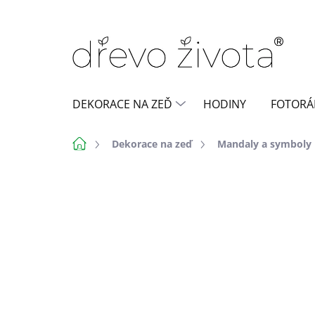
Přejít
na
obsah
DEKORACE NA ZEĎ
HODINY
FOTORÁ
Domů
Dekorace na zeď
Mandaly a symboly
Neohodnoceno
Podrobnosti h