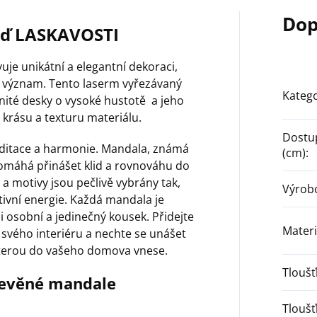
Dop
eď LASKAVOSTI
je unikátní a elegantní dekoraci,
ý význam. Tento laserm vyřezávaný
Katego
knité desky o vysoké hustotě a jeho
 krásu a texturu materiálu.
Dostu
meditace a harmonie. Mandala, známá
(cm)
:
pomáhá přinášet klid a rovnováhu do
y a motivy jsou pečlivě vybrány tak,
Výrob
itivní energie. Každá mandala je
e i osobní a jedinečný kousek. Přidejte
Materi
svého interiéru a nechte se unášet
 kterou do vašeho domova vnese.
Tlouš
řevěné mandale
Tlouš