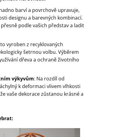
snadno barví a povrchově upravuje,
ti designu a barevných kombinací.
 přesně podle vašich představ a ladit
sto vyroben z recyklovaných
 ekologicky šetrnou volbu. Výběrem
yužívání dřeva a ochraně životního
lotním výkyvům
: Na rozdíl od
chylný k deformaci vlivem vlhkosti
 že vaše dekorace zůstanou krásné a
ybrat: