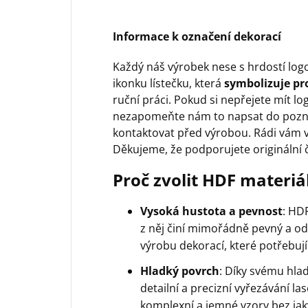
Informace k označení dekorací
Každý náš výrobek nese s hrdostí log
ikonku lístečku, která
symbolizuje pro
ruční práci. Pokud si nepřejete mít lo
nezapomeňte nám to napsat do pozn
kontaktovat před výrobou. Rádi vám v
Děkujeme, že podporujete originální 
Proč zvolit HDF materiá
Vysoká hustota a pevnost
: HD
z něj činí mimořádně pevný a odo
výrobu dekorací, které potřebují 
Hladký povrch
: Díky svému hla
detailní a precizní vyřezávání l
komplexní a jemné vzory bez jak