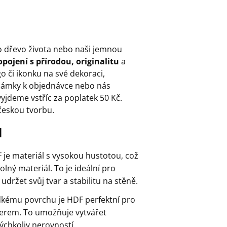
o dřevo života nebo naši jemnou
pojení s přírodou, originalitu
a
go či ikonku na své dekoraci,
ámky k objednávce nebo nás
yjdeme vstříc za poplatek 50 Kč.
českou tvorbu.
l
F je materiál s vysokou hustotou, což
lný materiál. To je ideální pro
udržet svůj tvar a stabilitu na stěně.
dkému povrchu je HDF perfektní pro
aserem. To umožňuje vytvářet
ýchkoliv nerovností.