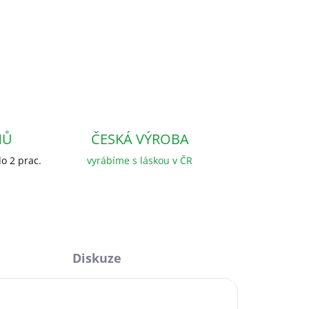
NŮ
ČESKÁ VÝROBA
o 2 prac.
vyrábíme s láskou v ČR
Diskuze