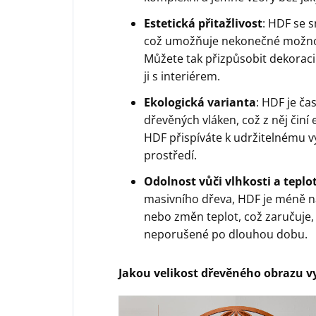
Estetická přitažlivost
: HDF se 
což umožňuje nekonečné možnos
Můžete tak přizpůsobit dekoraci
ji s interiérem.
Ekologická varianta
: HDF je ča
dřevěných vláken, což z něj činí
HDF přispíváte k udržitelnému v
prostředí.
Odolnost vůči vlhkosti a tep
masivního dřeva, HDF je méně ná
nebo změn teplot, což zaručuje,
neporušené po dlouhou dobu.
Jakou velikost dřevěného obrazu v