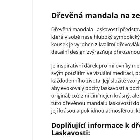
Dřevěná mandala na z
Dřevěná mandala Laskavosti představu
která v sobě nese hluboký symbolick
kousek je vyroben z kvalitní dřevovlá
detailní design zvýrazňuje přirozenou
Je inspirativní dárek pro milovníky 
svým použitím ve vizuální meditaci, 
každodenního života. Její složité vzor
aby evokovaly pocity laskavosti a poz
originál, což z ní činí nejen krásný, al
tuto dřevěnou mandalu laskavosti do 
její krásou a poklidnou atmosférou,
Doplňující informace k d
Laskavosti: