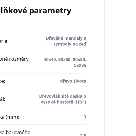
lňkové parametry
Dřevěné mandaly a
rie
:
symboly na zeď
pné rozměry
40x40, 60x60, 80x80,
95x95
ce
:
dřevo života
Dřevovláknitá deska o
ál
:
vysoké hustotě (HDF)
ťka (mm)
:
3
ťka barevného
2,5