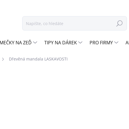
Hledat
MEČKY NA ZEĎ
TIPY NA DÁREK
PRO FIRMY
A
Dřevěná mandala LASKAVOSTI
odnocení
ZNAČKA:
DŘEVO ŽIVOTA
od
590 Kč
Měrná
OŘE
cena:
DUB
ZVOLTE BARVU