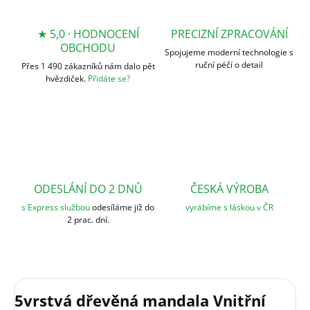
★ 5,0 · HODNOCENÍ
PRECIZNÍ ZPRACOVÁNÍ
OBCHODU
Spojujeme moderní technologie s
ruční péčí o detail
Přes 1 490 zákazníků nám dalo pět
hvězdiček.
Přidáte se?
ODESLÁNÍ DO 2 DNŮ
ČESKÁ VÝROBA
s Express službou
odesíláme již do
vyrábíme s láskou v ČR
2 prac. dní.
5vrstvá dřevěná mandala Vnitřní