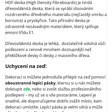
HDF deska (High Density Fibreboards) je tvrdá
dřevovláknitá deska, která se vyrábí slisováním
rozdrceného dřevěného materiálu (nejčastěji smrku a
borovice) a pryskyřice. Tato přírodní deska je
zdravotně nezávadným materiálem, který splňuje
emisní třídu E1.
Dřevovláknitá deska je lehká, dostatečně odolná vůči
poškození a cenově mnohem dostupnější než
překližkové desky či desky z masivního dřeva.
Uchycení na zeď:
Dekoraci si můžete jednoduše přilepit na zeď pomocí
oboustranné lepící pásky
, kterou si u nás můžete
dokoupit
zde
, nebo si zvolit službu profesionálního
podlepení – my už se o vše postaráme. Lepení je
snadné, ale doporučujeme dobře zvážit místo, kam
dekoraci umístíte. Lepící páska je velmi silná a může