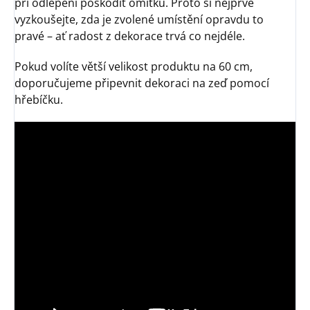
při odlepení poškodit omítku. Proto si nejprve
vyzkoušejte, zda je zvolené umístění opravdu to
pravé – ať radost z dekorace trvá co nejdéle.
Pokud volíte větší velikost produktu na 60 cm,
doporučujeme připevnit dekoraci na zeď pomocí
hřebíčku.