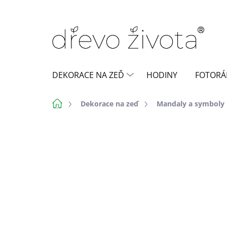
Přejít
na
obsah
DEKORACE NA ZEĎ
HODINY
FOTORÁ
Domů
Dekorace na zeď
Mandaly a symboly
6 hodnocení
Podrobnosti hodn