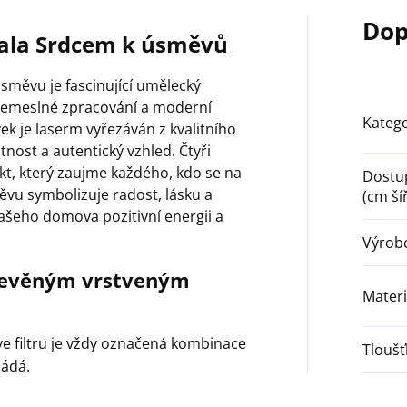
Dop
ala Srdcem k úsměvů
směvu je fascinující umělecký
í řemeslné zpracování a moderní
Katego
ek je laserm vyřezáván z kvalitního
tnost a autentický vzhled. Čtyři
ekt, který zaujme každého, kdo se na
Dostu
vu symbolizuje radost, lásku a
(cm ší
vašeho domova pozitivní energii a
Výrob
dřevěným vrstveným
Materi
ve filtru je vždy označená kombinace
Tlouš
ládá.