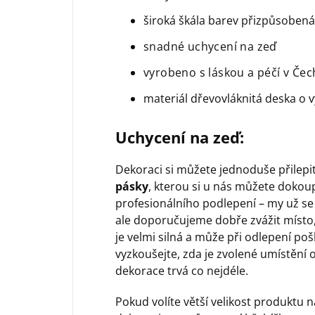
široká škála barev přizpůsobe
snadné uchycení na zeď
vyrobeno s láskou a péčí v Če
materiál dřevovláknitá deska o 
Uchycení na zeď:
Dekoraci si můžete jednoduše přilep
pásky
, kterou si u nás můžete dokoup
profesionálního podlepení – my už se
ale doporučujeme dobře zvážit místo,
je velmi silná a může při odlepení poš
vyzkoušejte, zda je zvolené umístění 
dekorace trvá co nejdéle.
Pokud volíte větší velikost produktu