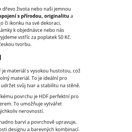
o dřevo života nebo naši jemnou
pojení s přírodou, originalitu
a
go či ikonku na své dekoraci,
ámky k objednávce nebo nás
yjdeme vstříc za poplatek 50 Kč.
českou tvorbu.
l
F je materiál s vysokou hustotou, což
lný materiál. To je ideální pro
udržet svůj tvar a stabilitu na stěně.
dkému povrchu je HDF perfektní pro
aserem. To umožňuje vytvářet
ýchkoliv nerovností.
snadno barví a povrchově upravuje,
ti designu a barevných kombinací.