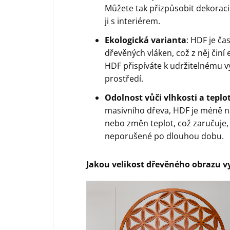
Můžete tak přizpůsobit dekoraci
ji s interiérem.
Ekologická varianta
: HDF je ča
dřevěných vláken, což z něj činí
HDF přispíváte k udržitelnému v
prostředí.
Odolnost vůči vlhkosti a tep
masivního dřeva, HDF je méně ná
nebo změn teplot, což zaručuje,
neporušené po dlouhou dobu.
Jakou velikost dřevěného obrazu v