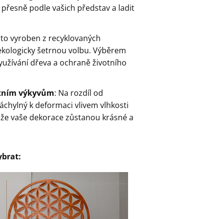
 přesně podle vašich představ a ladit
sto vyroben z recyklovaných
 ekologicky šetrnou volbu. Výběrem
yužívání dřeva a ochraně životního
lotním výkyvům
: Na rozdíl od
chylný k deformaci vlivem vlhkosti
 že vaše dekorace zůstanou krásné a
ybrat: