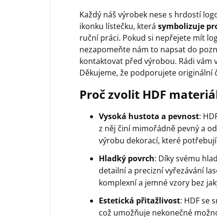
Každý náš výrobek nese s hrdostí log
ikonku lístečku, která
symbolizuje pro
ruční práci. Pokud si nepřejete mít lo
nezapomeňte nám to napsat do pozn
kontaktovat před výrobou. Rádi vám v
Děkujeme, že podporujete originální 
Proč zvolit HDF materiá
Vysoká hustota a pevnost
: HD
z něj činí mimořádně pevný a odo
výrobu dekorací, které potřebují 
Hladký povrch
: Díky svému hla
detailní a precizní vyřezávání l
komplexní a jemné vzory bez jak
Estetická přitažlivost
: HDF se 
což umožňuje nekonečné možnos