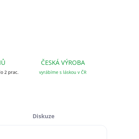
NŮ
ČESKÁ VÝROBA
o 2 prac.
vyrábíme s láskou v ČR
Diskuze