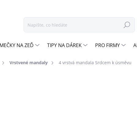
Hledat
MEČKY NA ZEĎ
TIPY NA DÁREK
PRO FIRMY
A
Vrstvené mandaly
4 vrstvá mandala Srdcem k úsměvu
ocení
ZNAČKA:
DŘEVO ŽIVOTA
od
1 898 Kč
Měrná
ZVOLTE ROZMĚR Ø
cena:
(CM)
JAV