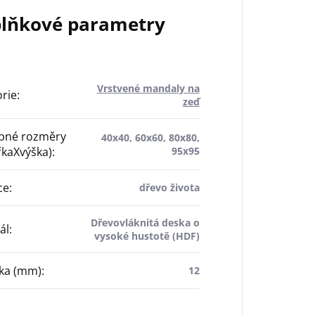
lňkové parametry
Vrstvené mandaly na
rie
:
zeď
pné rozměry
40x40, 60x60, 80x80,
řkaXvýška)
:
95x95
ce
:
dřevo života
Dřevovláknitá deska o
ál
:
vysoké hustotě (HDF)
ťka (mm)
:
12