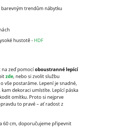
ná barevným trendům nábytku
chách
vysoké hustotě -
HDF
it na zeď pomocí
oboustranné lepící
it
zde
, nebo si zvolit službu
 o vše postaráme. Lepení je snadné,
 kam dekoraci umístíte. Lepící páska
kodit omítku. Proto si nejprve
opravdu to pravé – ať radost z
 na 60 cm, doporučujeme připevnit