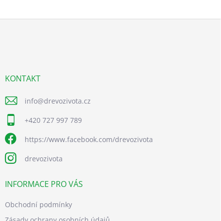
Z
á
p
a
t
í
KONTAKT
info
@
drevozivota.cz
+420 727 997 789
https://www.facebook.com/drevozivota
drevozivota
INFORMACE PRO VÁS
Obchodní podmínky
Zásady ochrany osobních údajů