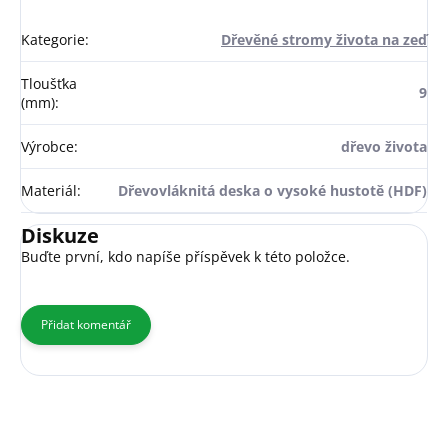
Kategorie
:
Dřevěné stromy života na zeď
Tloušťka
9
(mm)
:
Výrobce
:
dřevo života
Materiál
:
Dřevovláknitá deska o vysoké hustotě (HDF)
Diskuze
Buďte první, kdo napíše příspěvek k této položce.
Přidat komentář