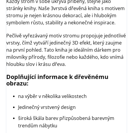
Každý strom v sobě ukrývá příběhy, stejně jako
stránky knihy. Naše 3vrstvá dřevěná kniha s motivem
stromu je nejen krásnou dekorací, ale i hlubokým
symbolem růstu, stability a nekonečné inspirace.
Pečlivě vyřezávaný motiv stromu propojuje jednotlivé
vrstvy, čímž vytváří jedinečný 3D efekt, který zaujme
na první pohled. Tato kniha je ideálním dárkem pro
milovníky přírody, filozofie nebo každého, kdo vnímá
hloubku slov i krásu dřeva.
Doplňující informace k dřevěnému
obrazu:
na výběr v několika velikostech
Jedinečný vrstvený design
široká škála barev přizpůsobená barevným
trendům nábytku