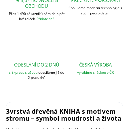
★ 5,0 · HODNOCENÍ
PRECIZNÍ ZPRACOVÁNÍ
OBCHODU
Spojujeme moderní technologie s
ruční péčí o detail
Přes 1 490 zákazníků nám dalo pět
hvězdiček.
Přidáte se?
ODESLÁNÍ DO 2 DNŮ
ČESKÁ VÝROBA
s Express službou
odesíláme již do
vyrábíme s láskou v ČR
2 prac. dní.
3vrstvá dřevěná KNIHA s motivem
stromu – symbol moudrosti a života