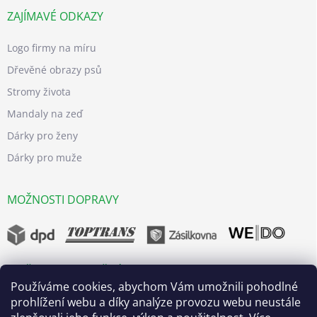
ZAJÍMAVÉ ODKAZY
Logo firmy na míru
Dřevěné obrazy psů
Stromy života
Mandaly na zeď
Dárky pro ženy
Dárky pro muže
MOŽNOSTI DOPRAVY
MOŽNOSTI BEZPEČNÝCH PLATEB
Používáme cookies, abychom Vám umožnili pohodlné
prohlížení webu a díky analýze provozu webu neustále