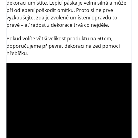
dekoraci umístíte. Lepící páska je velmi silná a může
při odlepení poškodit omítku. Proto si nejprve
vyzkoušejte, zda je zvolené umístění opravdu to
pravé – ať radost z dekorace trvá co nejdéle.
Pokud volíte větší velikost produktu na 60 cm,
doporučujeme připevnit dekoraci na zeď pomocí
hřebíčku.