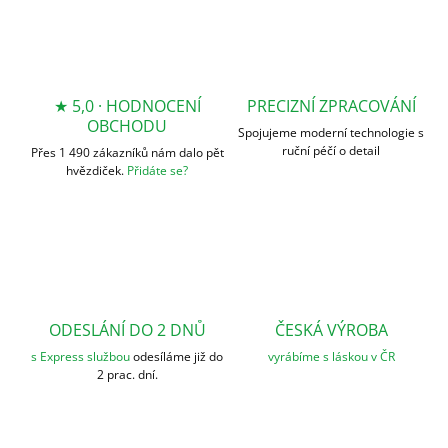
★ 5,0 · HODNOCENÍ
PRECIZNÍ ZPRACOVÁNÍ
OBCHODU
Spojujeme moderní technologie s
ruční péčí o detail
Přes 1 490 zákazníků nám dalo pět
hvězdiček.
Přidáte se?
ODESLÁNÍ DO 2 DNŮ
ČESKÁ VÝROBA
s Express službou
odesíláme již do
vyrábíme s láskou v ČR
2 prac. dní.