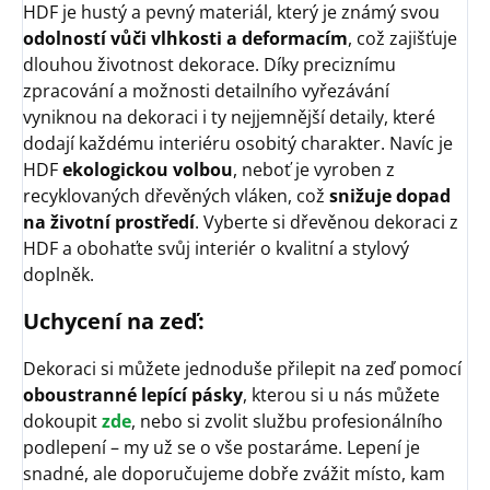
HDF je hustý a pevný materiál, který je známý svou
odolností vůči vlhkosti a deformacím
, což zajišťuje
dlouhou životnost dekorace. Díky preciznímu
zpracování a možnosti detailního vyřezávání
vyniknou na dekoraci i ty nejjemnější detaily, které
dodají každému interiéru osobitý charakter. Navíc je
HDF
ekologickou volbou
, neboť je vyroben z
recyklovaných dřevěných vláken, což
snižuje dopad
na životní prostředí
. Vyberte si dřevěnou dekoraci z
HDF a obohaťte svůj interiér o kvalitní a stylový
doplněk.
Uchycení na zeď:
Dekoraci si můžete jednoduše přilepit na zeď pomocí
oboustranné lepící pásky
, kterou si u nás můžete
dokoupit
zde
, nebo si zvolit službu profesionálního
podlepení – my už se o vše postaráme. Lepení je
snadné, ale doporučujeme dobře zvážit místo, kam