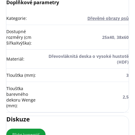
Doplňkové parametry
Kategorie
:
Dřevěné obrazy psů
Dostupné
rozměry (cm
25x40, 38x60
šířkaXvýška)
:
Dřevovláknitá deska o vysoké hustotě
Materiál
:
(HDF)
Tloušťka (mm)
:
3
Tloušťka
barevného
2,5
dekoru Wenge
(mm)
:
Diskuze
Přidat komentář