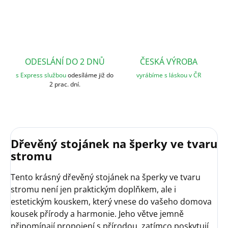
ODESLÁNÍ DO 2 DNŮ
ČESKÁ VÝROBA
s Express službou
odesíláme již do
vyrábíme s láskou v ČR
2 prac. dní.
Dřevěný stojánek na šperky ve tvaru
stromu
Tento krásný dřevěný stojánek na šperky ve tvaru
stromu není jen praktickým doplňkem, ale i
estetickým kouskem, který vnese do vašeho domova
kousek přírody a harmonie. Jeho větve jemně
připomínají propojení s přírodou, zatímco poskytují