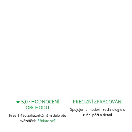
MOŽNOSTI
DORUČENÍ
−
+
Přidat do košíku
DETAILNÍ INFORMACE
ZEPTAT SE
★ 5,0 · HODNOCENÍ
PRECIZNÍ ZPRACOVÁNÍ
OBCHODU
Spojujeme moderní technologie s
ruční péčí o detail
Přes 1 490 zákazníků nám dalo pět
hvězdiček.
Přidáte se?