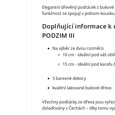
Elegantní dřevěný podtácek z bukové p
funkčnost se spojují v jednom kousku
Doplňující informace 
PODZIM III
Na výběr ze dvou rozměrů
10 cm - ideální pod váš obl
15 cm - ideální pod karafu 
3 barevné dekory
kvalitní lakované bukové dřevo
Všechny podtácky ze dřeva jsou vyřez
dolaďovány v Čechách – díky tomu vyza