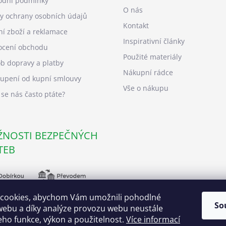
dní podmínky
O nás
y ochrany osobních údajů
Kontakt
ní zboží a reklamace
Inspirativní články
cení obchodu
Použité materiály
b dopravy a platby
Nákupní rádce
upení od kupní smlouvy
Vše o nákupu
 se nás často ptáte?
NOSTI BEZPEČNÝCH
TEB
cookies, abychom Vám umožnili pohodlné
So
webu a díky analýze provozu webu neustále
jeho funkce, výkon a použitelnost.
Více informací