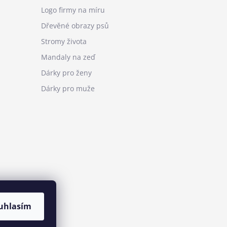
Logo firmy na míru
Dřevěné obrazy psů
Stromy života
Mandaly na zeď
Dárky pro ženy
Dárky pro muže
uhlasím