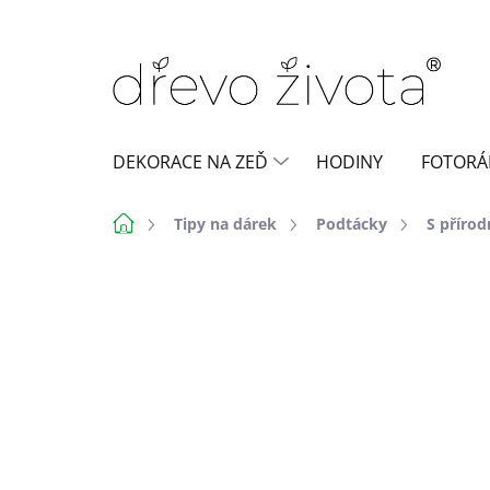
Přejít
na
obsah
DEKORACE NA ZEĎ
HODINY
FOTORÁ
Domů
Tipy na dárek
Podtácky
S přírod
Neohodnoceno
Podrobnosti h