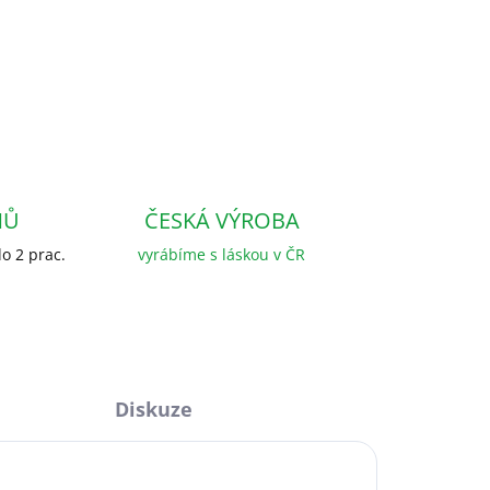
NŮ
ČESKÁ VÝROBA
o 2 prac.
vyrábíme s láskou v ČR
Diskuze