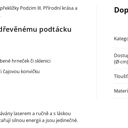
Dop
řekližky Podzim III. Přírodní krása a
.
k dřevěnému podtácku
Katego
Dostu
íbené hrneček či sklenici
(Ø-cm
či čajovou konvičku
Tloušť
Materi
ávány laserem a ručně a s láskou
řují silnou energii a jsou jedinečné.