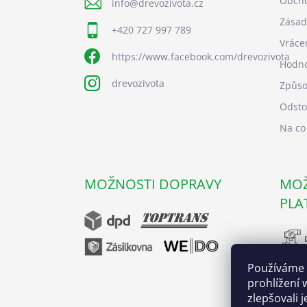
Obcho
info
@
drevozivota.cz
Zásad
+420 727 997 789
Vráce
https://www.facebook.com/drevozivota
Hodno
drevozivota
Způso
Odsto
Na co
MOŽNOSTI DOPRAVY
MOŽ
PLA
Používáme 
prohlížení 
zlepšovali 