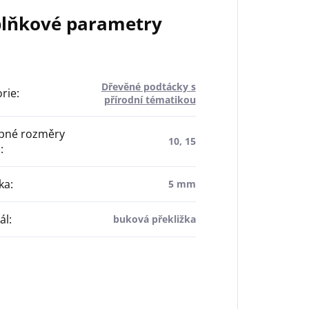
lňkové parametry
Dřevěné podtácky s
rie
:
přírodní tématikou
pné rozměry
10, 15
)
:
ka
:
5 mm
ál
:
buková překližka