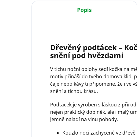
Popis
Dřevěný podtácek – Koč
snění pod hvězdami
V tichu noční oblohy sedí kočka na měs
motiv přináší do tvého domova klid, 
čaje nebo kávy ti připomene, že i ve 
snění a tichou krásu.
Podtácek je vyroben s láskou z přírodn
nejen praktický doplněk, ale i malý u
jemně naladí na vlnu pohody.
Kouzlo noci zachycené ve dřevě