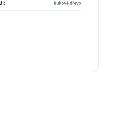
ál
:
bukové dřevo