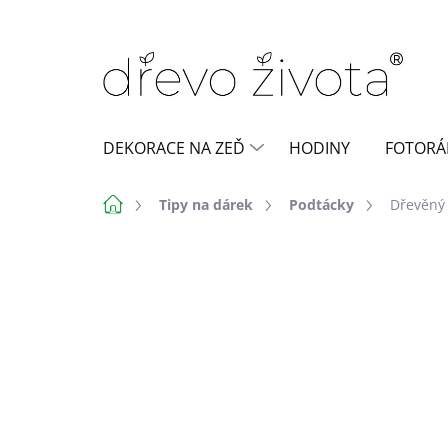
Přejít
na
obsah
DEKORACE NA ZEĎ
HODINY
FOTORÁ
Domů
Tipy na dárek
Podtácky
Dřevěný 
Neohodnoceno
Podrobnosti h