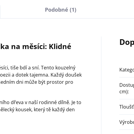
Podobné (1)
Dop
ka na měsíci: Klidné
íci, tiše bdí a sní. Tento kouzelný
Katego
poezii a dotek tajemna. Každý doušek
všedním dni může být prostor pro
Dostup
cm)
:
ího dřeva v naší rodinné dílně. Je to
Tloušť
mělecký kousek, který tě každý den
Výrob