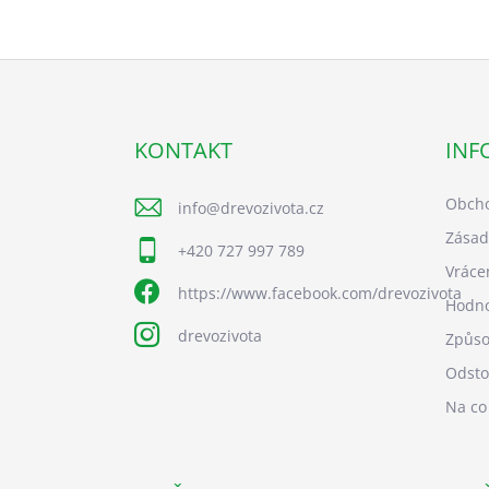
Z
á
p
a
KONTAKT
INF
t
í
Obcho
info
@
drevozivota.cz
Zásad
+420 727 997 789
Vráce
https://www.facebook.com/drevozivota
Hodno
drevozivota
Způso
Odsto
Na co