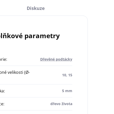
Diskuze
lňkové parametry
rie
:
Dřevěné podtácky
né velikosti (Ø-
10, 15
ka
:
5 mm
ce
:
dřevo života