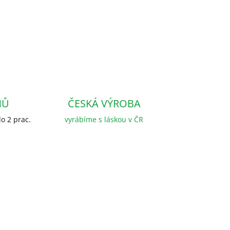
NŮ
ČESKÁ VÝROBA
o 2 prac.
vyrábíme s láskou v ČR