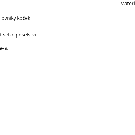
Materi
ilovníky koček
 velké poselství
eva.