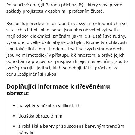
Po bouřlivé energii Berana přichází Býk, který staví pevné
základy pro jistotu v osobním i profesním životě.
Býci usilují především o stabilitu ve svých rozhodnutích i ve
vztazích s lidmi kolem sebe. Jsou obecně velmi vytrvalí a
mají odpor k jakýmkoli změnám. Jakmile si ustálí své rutiny,
vyžaduje to velké úsilí, aby se odchýlili. Kromě tvrdohlavosti
jsou také silní a mají tendenci trvat na svých standardech.
Jsou velmi metodickí v přístupu k činnostem, a právě jejich
odhodlání a pracovitost přispívají k jejich úspěchům. Jsou to
tvrdě pracující jedinci, kteří se nebojí dát si práci ani za
cenu „zašpinění si rukou
Doplňující informace k dřevěnému
obrazu:
na výběr v několika velikostech
tloušťka obrazu 3 mm
široká škála barev přizpůsobená barevným trendům
nábytku