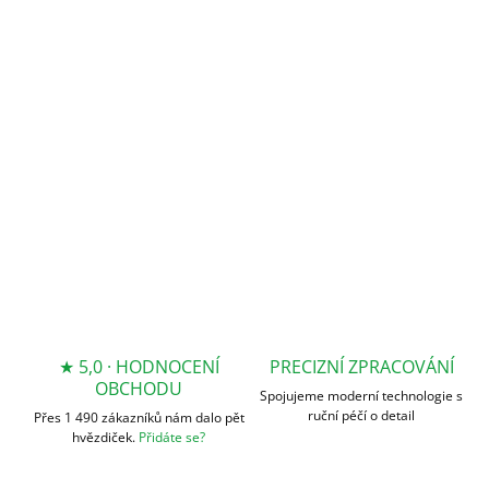
DORUČENÍ
−
+
Přidat do košíku
DETAILNÍ INFORMACE
ZEPTAT SE
★ 5,0 · HODNOCENÍ
PRECIZNÍ ZPRACOVÁNÍ
OBCHODU
Spojujeme moderní technologie s
ruční péčí o detail
Přes 1 490 zákazníků nám dalo pět
hvězdiček.
Přidáte se?