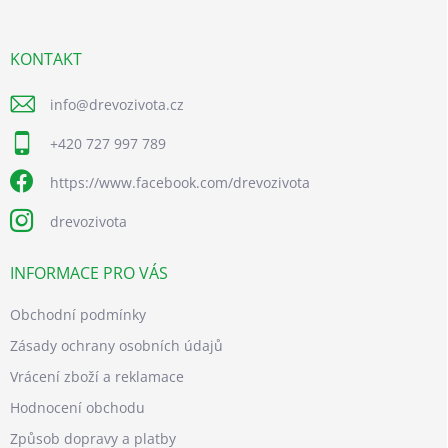
a
t
í
KONTAKT
info
@
drevozivota.cz
+420 727 997 789
https://www.facebook.com/drevozivota
drevozivota
INFORMACE PRO VÁS
Obchodní podmínky
Zásady ochrany osobních údajů
Vrácení zboží a reklamace
Hodnocení obchodu
Způsob dopravy a platby