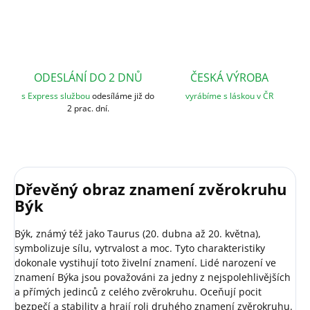
ODESLÁNÍ DO 2 DNŮ
ČESKÁ VÝROBA
s Express službou
odesíláme již do
vyrábíme s láskou v ČR
2 prac. dní.
Dřevěný obraz znamení zvěrokruhu
Býk
Býk, známý též jako Taurus (20. dubna až 20. května),
symbolizuje sílu, vytrvalost a moc. Tyto charakteristiky
dokonale vystihují toto živelní znamení. Lidé narození ve
znamení Býka jsou považováni za jedny z nejspolehlivějších
a přímých jedinců z celého zvěrokruhu. Oceňují pocit
bezpečí a stability a hrají roli druhého znamení zvěrokruhu.