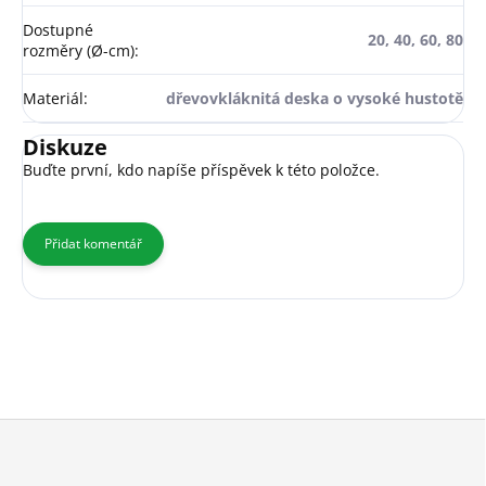
Dostupné
20, 40, 60, 80
rozměry (Ø-cm)
:
Materiál
:
dřevovkláknitá deska o vysoké hustotě
Diskuze
Buďte první, kdo napíše příspěvek k této položce.
Přidat komentář
Z
á
p