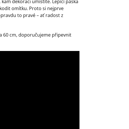
 kam dekoraci umístíte. Lepící páska
kodit omítku. Proto si nejprve
opravdu to pravé – ať radost z
 na 60 cm, doporučujeme připevnit