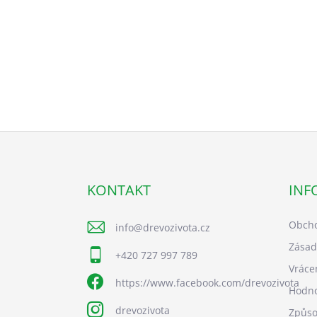
Z
á
p
a
KONTAKT
INF
t
í
Obcho
info
@
drevozivota.cz
Zásad
+420 727 997 789
Vráce
https://www.facebook.com/drevozivota
Hodno
drevozivota
Způso