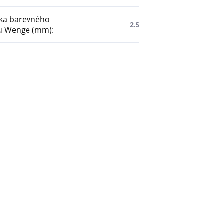
ťka barevného
2,5
u Wenge (mm)
: