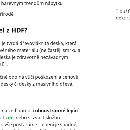
ná barevným trendům nábytku
Tlouš
řírodě
dekor
el z HDF?
je tvrdá dřevovláknitá deska, která
věného materiálu (nejčastěji smrku a
í deska je zdravotně nezávadným
 E1.
ečně odolná vůči poškození a cenově
desky či desky z masivního dřeva.
it na zeď pomocí
oboustranné lepící
it
zde
, nebo si zvolit službu
 o vše postaráme. Lepení je snadné,