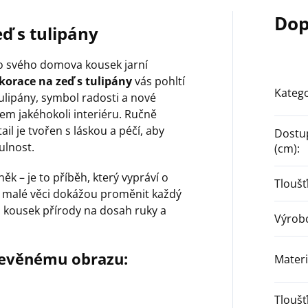
Dop
ď s tulipány
 do svého domova kousek jarní
korace na zeď s tulipány
vás pohltí
Katego
ulipány, symbol radosti a nové
m jakéhokoli interiéru. Ručně
il je tvořen s láskou a péčí, aby
Dostu
ulnost.
(cm)
:
k – je to příběh, který vypráví o
Tloušť
ak malé věci dokážou proměnit každý
i kousek přírody na dosah ruky a
Výrob
řevěnému obrazu:
Materi
Tlouš