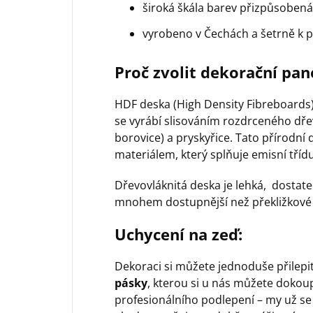
široká škála barev přizpůsobe
vyrobeno v Čechách a šetrně k p
Proč zvolit dekorační pan
HDF deska (High Density Fibreboards) 
se vyrábí slisováním rozdrceného dře
borovice) a pryskyřice. Tato přírodn
materiálem, který splňuje emisní třídu
Dřevovláknitá deska je lehká, dostat
mnohem dostupnější než překližkové 
Uchycení na zeď:
Dekoraci si můžete jednoduše přilep
pásky
, kterou si u nás můžete dokoup
profesionálního podlepení – my už se