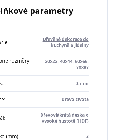
lňkové parametry
Dřevěné dekorace do
rie
:
kuchyně a jídelny
pné rozměry
20x22, 40x44, 60x66,
80x88
ka
:
3 mm
ce
:
dřevo života
Dřevovláknitá deska o
ál
:
vysoké hustotě (HDF)
ťka (mm)
:
3