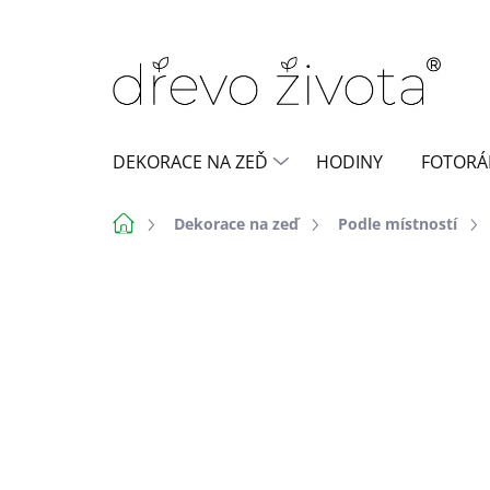
Přejít
na
obsah
DEKORACE NA ZEĎ
HODINY
FOTORÁ
Domů
Dekorace na zeď
Podle místností
6 hodnocení
Podrobnosti hodn