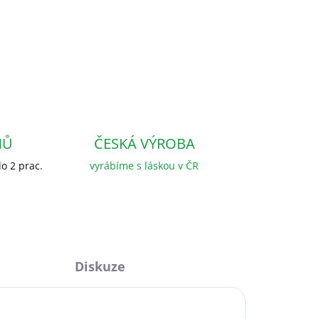
NŮ
ČESKÁ VÝROBA
o 2 prac.
vyrábíme s láskou v ČR
Diskuze