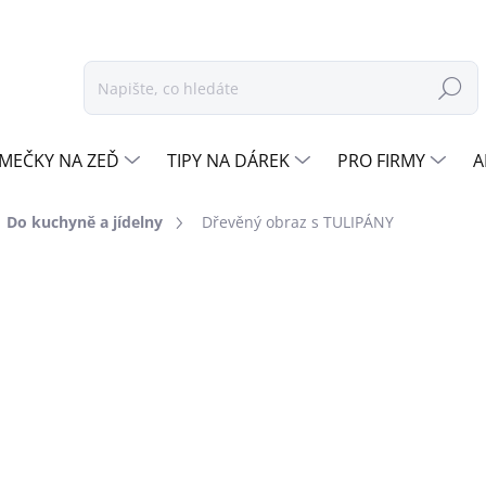
Hledat
MEČKY NA ZEĎ
TIPY NA DÁREK
PRO FIRMY
A
Do kuchyně a jídelny
Dřevěný obraz s TULIPÁNY
ocení
ZNAČKA:
DŘEVO ŽIVOTA
od
319 Kč
Měrná
OŘE
cena:
ZVOLTE BARVU
DEKORU
DUB