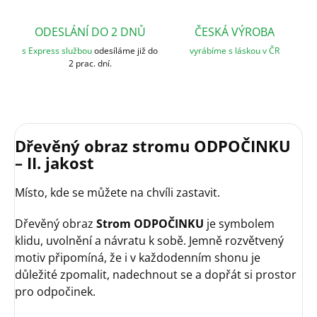
ODESLÁNÍ DO 2 DNŮ
ČESKÁ VÝROBA
s Express službou
odesíláme již do
vyrábíme s láskou v ČR
2 prac. dní.
Dřevěný obraz stromu
ODPOČINKU
– II. jakost
Místo, kde se můžete na chvíli zastavit.
Dřevěný obraz
Strom ODPOČINKU
je symbolem
klidu, uvolnění a návratu k sobě. Jemně rozvětvený
motiv připomíná, že i v každodenním shonu je
důležité zpomalit, nadechnout se a dopřát si prostor
pro odpočinek.