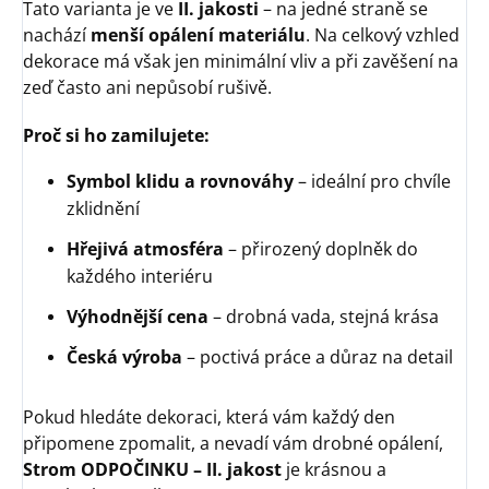
Tato varianta je ve
II. jakosti
– na jedné straně se
nachází
menší opálení materiálu
. Na celkový vzhled
dekorace má však jen minimální vliv a při zavěšení na
zeď často ani nepůsobí rušivě.
Proč si ho zamilujete:
Symbol klidu a rovnováhy
– ideální pro chvíle
zklidnění
Hřejivá atmosféra
– přirozený doplněk do
každého interiéru
Výhodnější cena
– drobná vada, stejná krása
Česká výroba
– poctivá práce a důraz na detail
Pokud hledáte dekoraci, která vám každý den
připomene zpomalit, a nevadí vám drobné opálení,
Strom ODPOČINKU – II. jakost
je krásnou a