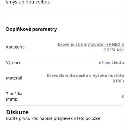
smysluplnou volbou.
Doplňkové parametry
Dřevěné stromy života - IHNED K
Kategorie
:
ODESLÁNÍ
Výrobce
:
dřevo života
Dřevovláknitá deska o vysoké hustotě
Materiál
:
(HDF)
Tloušťka
3
(mm)
:
Diskuze
Buďte první, kdo napíše příspěvek k této položce.