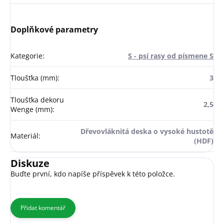
Doplňkové parametry
Kategorie
:
S - psí rasy od písmene S
Tloušťka (mm)
:
3
Tloušťka dekoru
2,5
Wenge (mm)
:
Dřevovláknitá deska o vysoké hustotě
Materiál
:
(HDF)
Diskuze
Buďte první, kdo napíše příspěvek k této položce.
Přidat komentář