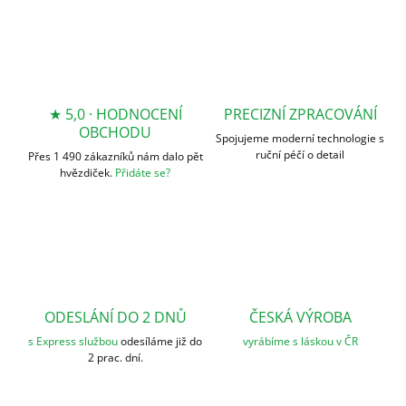
★ 5,0 · HODNOCENÍ
PRECIZNÍ ZPRACOVÁNÍ
OBCHODU
Spojujeme moderní technologie s
ruční péčí o detail
Přes 1 490 zákazníků nám dalo pět
hvězdiček.
Přidáte se?
ODESLÁNÍ DO 2 DNŮ
ČESKÁ VÝROBA
s Express službou
odesíláme již do
vyrábíme s láskou v ČR
2 prac. dní.