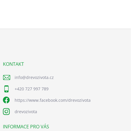
Z
á
p
a
t
í
KONTAKT
info
@
drevozivota.cz
+420 727 997 789
https://www.facebook.com/drevozivota
drevozivota
INFORMACE PRO VÁS