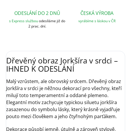
ODESLÁNÍ DO 2 DNŮ
ČESKÁ VÝROBA
s Express službou
odesíláme již do
vyrábíme s láskou v ČR
2 prac. dní.
Dřevěný obraz Jorkšíra v srdci –
IHNED K ODESLÁNÍ
Malý vzrůstem, ale obrovský srdcem. Dřevěný obraz
Jorkšíra v srdci je něžnou dekorací pro všechny, kteří
milují toto temperamentní a oddané plemeno.
Elegantní motiv zachycuje typickou siluetu jorkšíra
zasazenou do symbolu lásky, který krásně vyjadřuje
pouto mezi člověkem a jeho čtyřnohým parťákem.
Dekorace působí jemně, útulně a zároveň stylově.