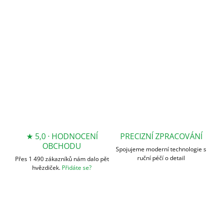
−
+
Přidat do košíku
DETAILNÍ INFORMACE
ZEPTAT SE
★ 5,0 · HODNOCENÍ
PRECIZNÍ ZPRACOVÁNÍ
OBCHODU
Spojujeme moderní technologie s
ruční péčí o detail
Přes 1 490 zákazníků nám dalo pět
hvězdiček.
Přidáte se?