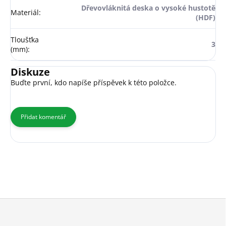
Dřevovláknitá deska o vysoké hustotě
Materiál
:
(HDF)
Tloušťka
3
(mm)
:
Diskuze
Buďte první, kdo napíše příspěvek k této položce.
Přidat komentář
Z
á
p