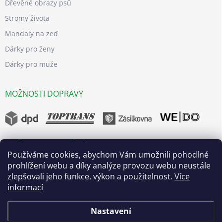
Dřevěné obrazy psů
Stromy života
Mandaly na zeď
Dárky pro ženy
Dárky pro muže
MOŽNOSTI DOPRAVY
MOŽNOSTI BEZPEČNÝCH PLATEB
Používáme cookies, abychom Vám umožnili pohodlné
prohlížení webu a díky analýze provozu webu neustále
zlepšovali jeho funkce, výkon a použitelnost.
Více
informací
Nastavení