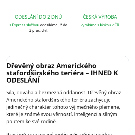
ODESLÁNÍ DO 2 DNŮ
ČESKÁ VÝROBA
s Express službou
odesíláme již do
vyrábíme s láskou v ČR
2 prac. dní.
Dřevěný obraz Amerického
stafordširského teriéra – IHNED K
ODESLÁNÍ
Síla, odvaha a bezmezná oddanost. Dřevěný obraz
Amerického stafordširského teriéra zachycuje
jedinečný charakter tohoto výjimečného plemene,
které je známé svou věrností, inteligencí a silným
poutem ke své rodině.
Precizně zpracovaný motiv zvýrazňuje typickou