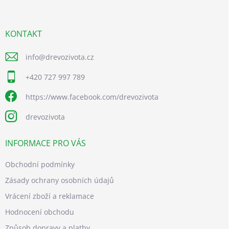
a
t
í
KONTAKT
info
@
drevozivota.cz
+420 727 997 789
https://www.facebook.com/drevozivota
drevozivota
INFORMACE PRO VÁS
Obchodní podmínky
Zásady ochrany osobních údajů
Vrácení zboží a reklamace
Hodnocení obchodu
Způsob dopravy a platby