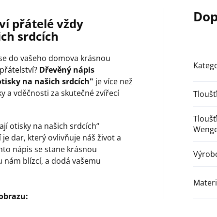
Dop
í přátelé vždy
ich srdcích
nese do vašeho domova krásnou
Katego
řátelství?
Dřevěný nápis
tisky na našich srdcích"
je více než
ky a vděčnosti za skutečné zvířecí
Tlouš
Tloušť
jí otisky na našich srdcích“
Wenge
 je dar, který ovlivňuje náš život a
to nápis se stane krásnou
Výrob
ou nám blízcí, a dodá vašemu
Materi
obrazu: