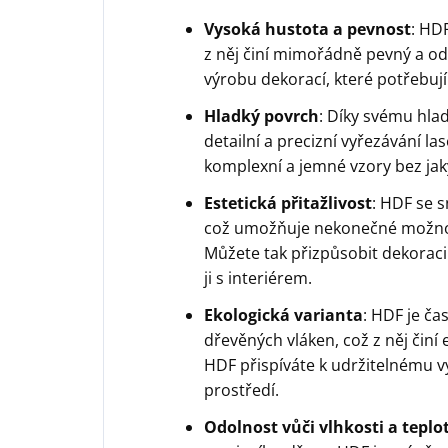
Vysoká hustota a pevnost
: HD
z něj činí mimořádně pevný a odo
výrobu dekorací, které potřebují 
Hladký povrch
: Díky svému hla
detailní a precizní vyřezávání l
komplexní a jemné vzory bez jak
Estetická přitažlivost
: HDF se 
což umožňuje nekonečné možnos
Můžete tak přizpůsobit dekoraci
ji s interiérem.
Ekologická varianta
: HDF je ča
dřevěných vláken, což z něj činí
HDF přispíváte k udržitelnému v
prostředí.
Odolnost vůči vlhkosti a tep