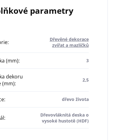
lňkové parametry
Dřevěné dekorace
rie
:
zvířat a mazlíčků
ťka (mm)
:
3
ka dekoru
2,5
 (mm)
:
ce
:
dřevo života
Dřevovláknitá deska o
ál
:
vysoké hustotě (HDF)