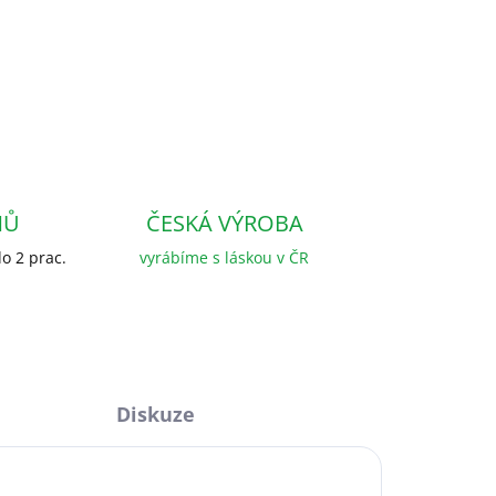
NŮ
ČESKÁ VÝROBA
o 2 prac.
vyrábíme s láskou v ČR
Diskuze