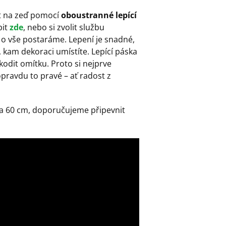
it na zeď pomocí
oboustranné lepící
it
zde
, nebo si zvolit službu
 o vše postaráme. Lepení je snadné,
 kam dekoraci umístíte. Lepící páska
kodit omítku. Proto si nejprve
opravdu to pravé – ať radost z
 na 60 cm, doporučujeme připevnit