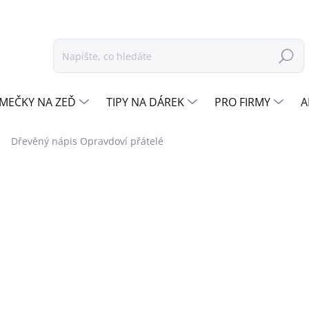
Hledat
MEČKY NA ZEĎ
TIPY NA DÁREK
PRO FIRMY
A
Dřevěný nápis Opravdoví přátelé
ocení
ZNAČKA:
DŘEVO ŽIVOTA
od
789 Kč
Měrná
OŘE
cena:
DUB
ZVOLTE BARVU