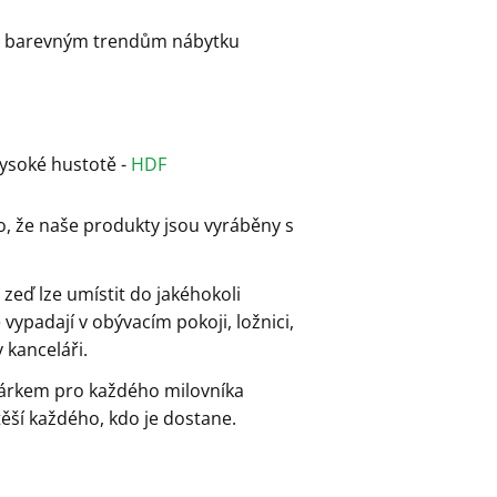
ná barevným trendům nábytku
vysoké hustotě -
HDF
to, že naše produkty jsou vyráběny s
 zeď lze umístit do jakéhokoli
ypadají v obývacím pokoji, ložnici,
 kanceláři.
dárkem pro každého milovníka
ěší každého, kdo je dostane.