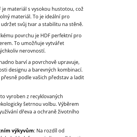
F je materiál s vysokou hustotou, což
lný materiál. To je ideální pro
udržet svůj tvar a stabilitu na stěně.
dkému povrchu je HDF perfektní pro
aserem. To umožňuje vytvářet
ýchkoliv nerovností.
snadno barví a povrchově upravuje,
ti designu a barevných kombinací.
 přesně podle vašich představ a ladit
sto vyroben z recyklovaných
 ekologicky šetrnou volbu. Výběrem
yužívání dřeva a ochraně životního
lotním výkyvům
: Na rozdíl od