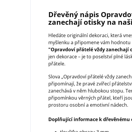
Dřevěný nápis Opravdov
zanechají otisky na naš
Hledáte originální dekoraci, která v
myšlenku a připomene vám hodnotu p
"Opravdoví přátelé vždy zanechají o
jen dekorace – je to poselství plné lás
přátele.
Slova „Opravdoví přátelé vždy zanecha
připomínají, že pravé zvířecí přátelství
zanechává v něm hlubokou stopu. Ten
připomínkou věrných přátel, kteří js
prostoru osobní a emotivní nádech.
Doplňující informace k dřevěnému 
tloušťka obrazu 3 mm