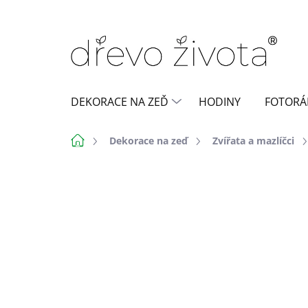
Přejít
na
obsah
DEKORACE NA ZEĎ
HODINY
FOTORÁ
Domů
Dekorace na zeď
Zvířata a mazlíčci
1 hodnocení
Podrobnosti hodn