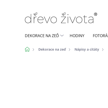
Přejít
na
obsah
DEKORACE NA ZEĎ
HODINY
FOTORÁ
Domů
Dekorace na zeď
Nápisy a citáty
Neohodnoceno
Podrobnosti h