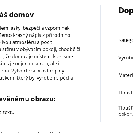
Dop
Náš domov
em lásky, bezpečí a vzpomínek,
Tento krásný nápis z přírodního
Katego
jivou atmosféru a pocit
na stěnu v obývacím pokoji, chodbě či
at, že domov je místem, kde jsme
Výrob
ápis je nejen dekorací, ale i
á. Vytvořte si prostor plný
Materi
uskem, který byl vyroben s péčí a
Tlouš
řevěnému obrazu:
Tlouš
ho textu
dekor