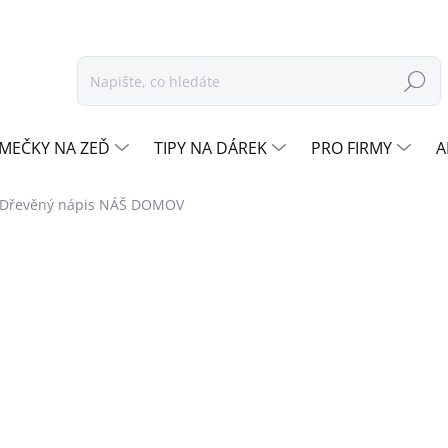
Hledat
MEČKY NA ZEĎ
TIPY NA DÁREK
PRO FIRMY
A
Dřevěný nápis NÁŠ DOMOV
odnocení
ZNAČKA:
DŘEVO ŽIVOTA
od
549 Kč
Měrná
OŘE
cena:
ZVOLTE BARVU
DEKORU
DUB