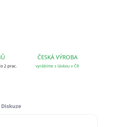
NŮ
ČESKÁ VÝROBA
o 2 prac.
vyrábíme s láskou v ČR
Diskuze