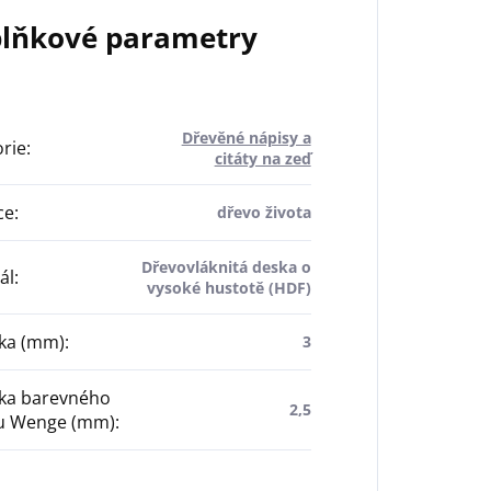
lňkové parametry
Dřevěné nápisy a
rie
:
citáty na zeď
ce
:
dřevo života
Dřevovláknitá deska o
ál
:
vysoké hustotě (HDF)
ťka (mm)
:
3
ťka barevného
2,5
u Wenge (mm)
: