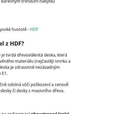
ná barevným trendům nábytku
vysoké hustotě -
HDF
el z HDF?
je tvrdá dřevovláknitá deska, která
věného materiálu (nejčastěji smrku a
í deska je zdravotně nezávadným
 E1.
ečně odolná vůči poškození a cenově
desky či desky z masivního dřeva.
it na zeď pomocí
oboustranné lepící