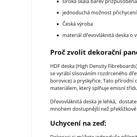
široká škála barev přizpůsobe
jednoduchá možnost přichycení
Česká výroba
materiál dřevovláknitá deska o 
Proč zvolit dekorační pan
HDF deska (High Density Fibreboards) 
se vyrábí slisováním rozdrceného dře
borovice) a pryskyřice. Tato přírodn
materiálem, který splňuje emisní třídu
Dřevovláknitá deska je lehká, dostat
mnohem dostupnější než překližkové 
Uchycení na zeď:
Dekoraci si můžete jednoduše přilep