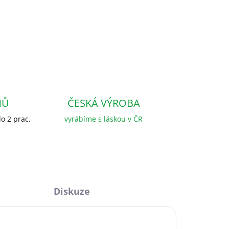
NŮ
ČESKÁ VÝROBA
o 2 prac.
vyrábíme s láskou v ČR
Diskuze