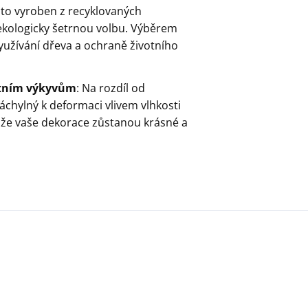
sto vyroben z recyklovaných
 ekologicky šetrnou volbu. Výběrem
yužívání dřeva a ochraně životního
lotním výkyvům
: Na rozdíl od
chylný k deformaci vlivem vlhkosti
 že vaše dekorace zůstanou krásné a