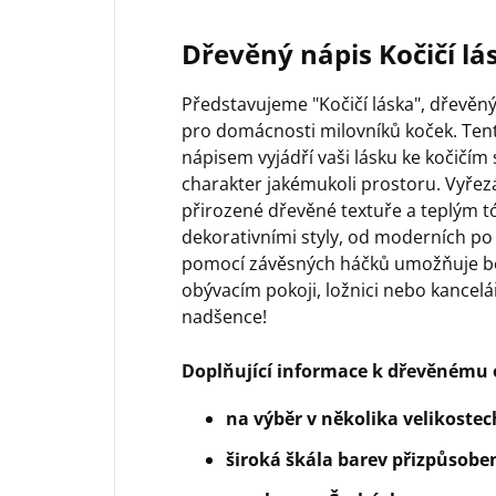
Dřevěný nápis Kočičí lá
Představujeme "Kočičí láska", dřevěn
pro domácnosti milovníků koček. Ten
nápisem vyjádří vaši lásku ke kočičí
charakter jakémukoli prostoru. Vyřezá
přirozené dřevěné textuře a teplým 
dekorativními styly, od moderních po 
pomocí závěsných háčků umožňuje b
obývacím pokoji, ložnici nebo kancelá
nadšence!
Doplňující informace k dřevěnému 
na výběr v několika velikostec
široká škála barev přizpůso