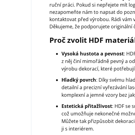
ruční práci. Pokud si nepřejete mít lo
nezapomeňte nám to napsat do pozn
kontaktovat před výrobou. Rádi vám v
Děkujeme, že podporujete originální 
Proč zvolit HDF materiá
Vysoká hustota a pevnost
: HD
z něj činí mimořádně pevný a odo
výrobu dekorací, které potřebují 
Hladký povrch
: Díky svému hla
detailní a precizní vyřezávání l
komplexní a jemné vzory bez jak
Estetická přitažlivost
: HDF se 
což umožňuje nekonečné možnos
Můžete tak přizpůsobit dekoraci
ji s interiérem.