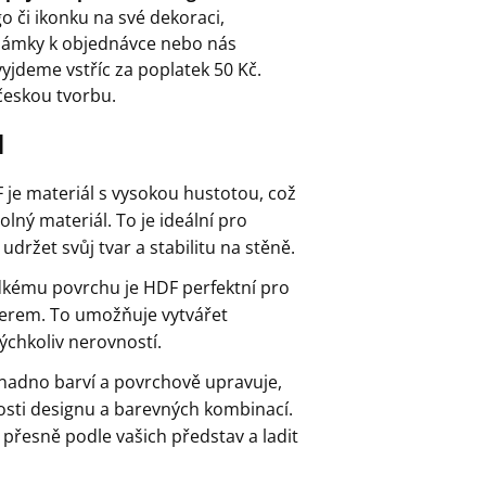
go či ikonku na své dekoraci,
ámky k objednávce nebo nás
yjdeme vstříc za poplatek 50 Kč.
českou tvorbu.
l
F je materiál s vysokou hustotou, což
lný materiál. To je ideální pro
udržet svůj tvar a stabilitu na stěně.
dkému povrchu je HDF perfektní pro
aserem. To umožňuje vytvářet
ýchkoliv nerovností.
snadno barví a povrchově upravuje,
ti designu a barevných kombinací.
 přesně podle vašich představ a ladit