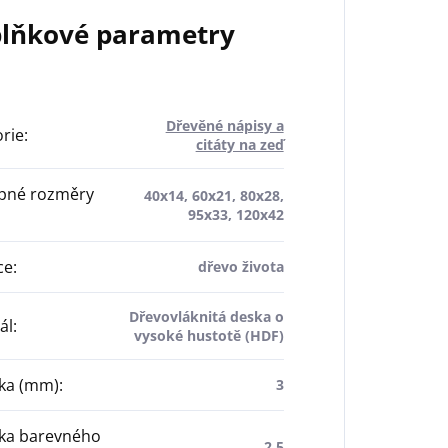
lňkové parametry
Dřevěné nápisy a
rie
:
citáty na zeď
pné rozměry
40x14, 60x21, 80x28,
95x33, 120x42
ce
:
dřevo života
Dřevovláknitá deska o
ál
:
vysoké hustotě (HDF)
ťka (mm)
:
3
ťka barevného
2,5