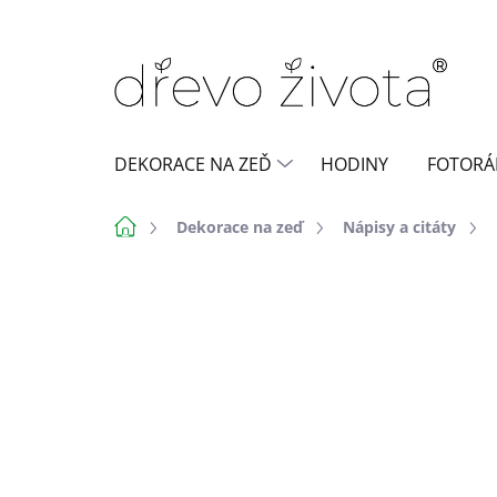
Přejít
na
obsah
DEKORACE NA ZEĎ
HODINY
FOTORÁ
Domů
Dekorace na zeď
Nápisy a citáty
Neohodnoceno
Podrobnosti h