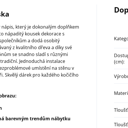
Dop
ska
ý nápis, který je dokonalým doplňkem
to nápaditý kousek dekorace s
Katego
m společníkům a dodá osobitý
vaný z kvalitního dřeva a díky své
tónům se snadno sladí s různými
Dostu
tradiční. Jednoduchá instalace
(cm)
:
ezproblémové umístění na stěnu v
ři. Skvělý dárek pro každého kočičího
Výrob
Materi
obrazu:
h
Tlouš
bená barevným trendům nábytku
Tlouš