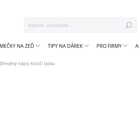
Hledat
MEČKY NA ZEĎ
TIPY NA DÁREK
PRO FIRMY
A
Dřevěný nápis Kočičí láska
odnocení
ZNAČKA:
DŘEVO ŽIVOTA
od
490 Kč
Měrná
OŘE
cena:
ZVOLTE BARVU
DEKORU
DUB