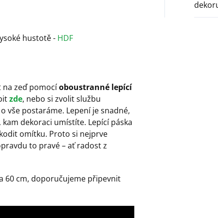
dekor
vysoké hustotě -
HDF
it na zeď pomocí
oboustranné lepící
it
zde
, nebo si zvolit službu
 o vše postaráme. Lepení je snadné,
 kam dekoraci umístíte. Lepící páska
kodit omítku. Proto si nejprve
opravdu to pravé – ať radost z
 na 60 cm, doporučujeme připevnit