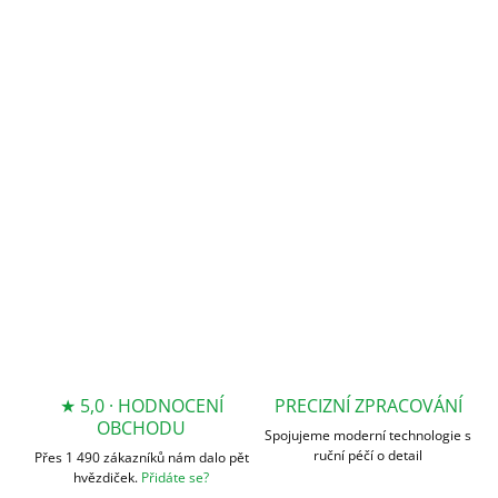
VARIANTU
MOŽNOSTI
DORUČENÍ
−
+
Přidat do košíku
DETAILNÍ INFORMACE
ZEPTAT SE
★ 5,0 · HODNOCENÍ
PRECIZNÍ ZPRACOVÁNÍ
OBCHODU
Spojujeme moderní technologie s
ruční péčí o detail
Přes 1 490 zákazníků nám dalo pět
hvězdiček.
Přidáte se?