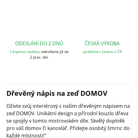
ODESLÁNÍ DO 2 DNŮ
ČESKÁ VÝROBA
s Express službou
odesíláme již do
vyrábíme s láskou v ČR
2 prac. dní.
Dřevěný nápis na zeď DOMOV
Oživte svůj interiérový s naším dřevěným nápisem na
zeď DOMOV. Unikátní design a přírodní kouzlo dřeva
se spojily v tomto mistrovském díle. Skvělý doplněk
pro váš domov či kancelář. Přidejte osobitý šmrnc do
každé místnosti!"