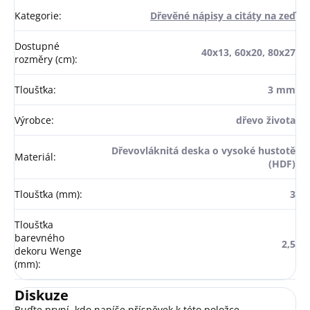
Kategorie
:
Dřevěné nápisy a citáty na zeď
Dostupné
40x13, 60x20, 80x27
rozměry (cm)
:
Tloušťka
:
3 mm
Výrobce
:
dřevo života
Dřevovláknitá deska o vysoké hustotě
Materiál
:
(HDF)
Tloušťka (mm)
:
3
Tloušťka
barevného
2,5
dekoru Wenge
(mm)
:
Diskuze
Buďte první, kdo napíše příspěvek k této položce.