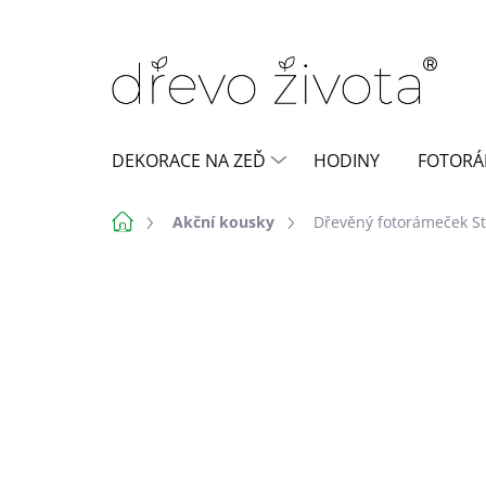
Přejít
na
obsah
DEKORACE NA ZEĎ
HODINY
FOTORÁ
Domů
Akční kousky
Dřevěný fotorámeček Str
Neohodnoceno
Podrobnosti h