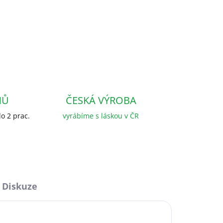
NŮ
ČESKÁ VÝROBA
o 2 prac.
vyrábíme s láskou v ČR
Diskuze