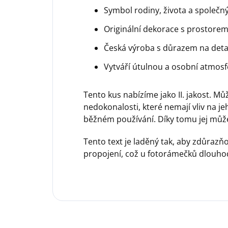
Symbol rodiny, života a společ
Originální dekorace s prostorem
Česká výroba s důrazem na deta
Vytváří útulnou a osobní atmo
Tento kus nabízíme jako II. jakost. M
nedokonalosti, které nemají vliv na je
běžném používání. Díky tomu jej můž
Tento text je laděný tak, aby zdůraz
propojení, což u fotorámečků dlouho