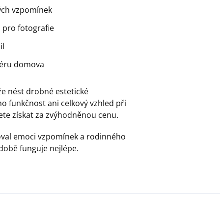
ných vzpomínek
 pro fotografie
il
sféru domova
ůže nést drobné estetické
ho funkčnost ani celkový vzhled při
ete získat za zvýhodněnou cenu.
ňoval emoci vzpomínek a rodinného
době funguje nejlépe.