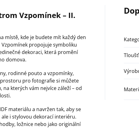
Dop
rom Vzpomínek – II.
na místě, kde je budete mít každý den
Katego
m Vzpomínek propojuje symboliku
 jedinečné dekoraci, která promění
Tlouš
eho domova.
Výrob
ny, rodinné pouto a vzpomínky,
y prostoru pro fotografie si můžete
, na kterých vám nejvíce záleží – od
Materi
osti.
HDF materiálu a navržen tak, aby se
ale i stylovou dekorací interiéru.
hodby, ložnice nebo jako originální