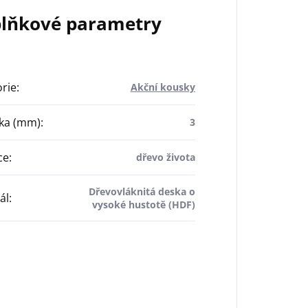
lňkové parametry
rie
:
Akční kousky
ťka (mm)
:
3
ce
:
dřevo života
Dřevovláknitá deska o
ál
:
vysoké hustotě (HDF)