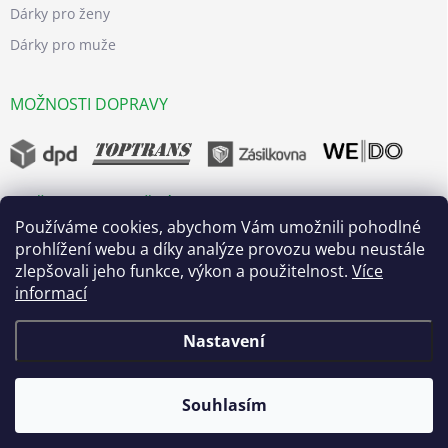
Dárky pro ženy
Dárky pro muže
MOŽNOSTI DOPRAVY
MOŽNOSTI BEZPEČNÝCH PLATEB
Používáme cookies, abychom Vám umožnili pohodlné
prohlížení webu a díky analýze provozu webu neustále
zlepšovali jeho funkce, výkon a použitelnost.
Více
informací
Nastavení
Copyright 2026
dřevo života
. Všechna práva vyhrazena.
Upravit
nastavení cookies
Souhlasím
Vytvořil Shoptet