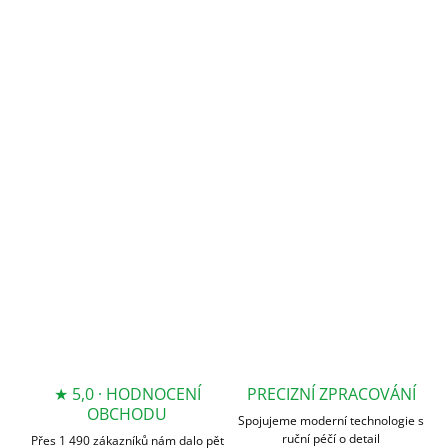
DORUČIT DO:
14.8.2026
MOŽNOSTI
DORUČENÍ
−
+
Přidat do košíku
DETAILNÍ INFORMACE
ZEPTAT SE
★ 5,0 · HODNOCENÍ
PRECIZNÍ ZPRACOVÁNÍ
OBCHODU
Spojujeme moderní technologie s
ruční péčí o detail
Přes 1 490 zákazníků nám dalo pět