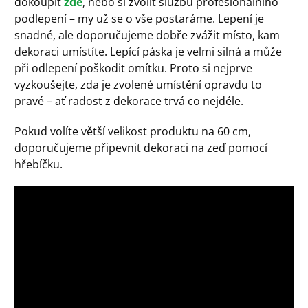
dokoupit
zde
, nebo si zvolit službu profesionálního
podlepení – my už se o vše postaráme. Lepení je
snadné, ale doporučujeme dobře zvážit místo, kam
dekoraci umístíte. Lepící páska je velmi silná a může
při odlepení poškodit omítku. Proto si nejprve
vyzkoušejte, zda je zvolené umístění opravdu to
pravé – ať radost z dekorace trvá co nejdéle.
Pokud volíte větší velikost produktu na 60 cm,
doporučujeme připevnit dekoraci na zeď pomocí
hřebíčku.