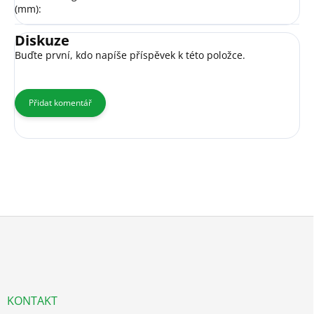
(mm)
:
Diskuze
Buďte první, kdo napíše příspěvek k této položce.
Přidat komentář
Z
á
p
a
t
í
KONTAKT