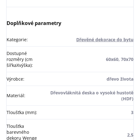
Doplňkové parametry
Kategorie
:
Dřevěné dekorace do bytu
Dostupné
rozměry (cm
60x60, 70x70
šířkaXvýška)
:
Výrobce
:
dřevo života
Dřevovláknitá deska o vysoké hustotě
Materiál
:
(HDF)
Tloušťka (mm)
:
3
Tloušťka
barevného
2,5
dekoru Wenge