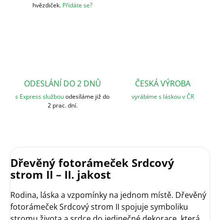
hvězdiček.
Přidáte se?
ODESLÁNÍ DO 2 DNŮ
ČESKÁ VÝROBA
s Express službou
odesíláme již do
vyrábíme s láskou v ČR
2 prac. dní.
Dřevěný fotorámeček Srdcový
strom II – II. jakost
Rodina, láska a vzpomínky na jednom místě. Dřevěný
fotorámeček Srdcový strom II spojuje symboliku
stromu života a srdce do jedinečné dekorace, která