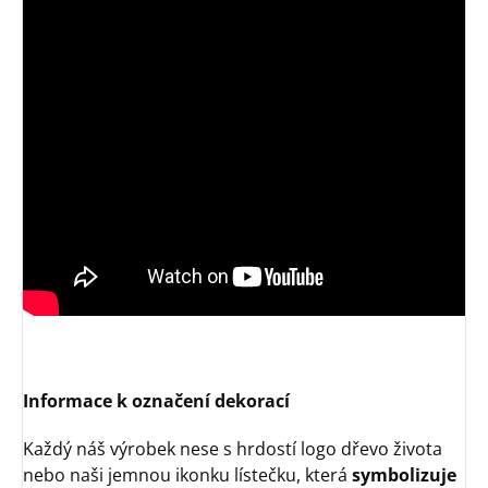
Informace k označení dekorací
Každý náš výrobek nese s hrdostí logo dřevo života
nebo naši jemnou ikonku lístečku, která
symbolizuje