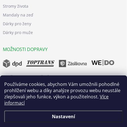
Stromy života
Mandaly na zeď
Dárky pro ženy
Dárky pro muže
MOŽNOSTI DOPRAVY
MOŽNOSTI BEZPEČNÝCH PLATEB
Používáme cookies, abychom Vám umožnili pohodlné
prohlížení webu a díky analýze provozu webu neustále
zlepšovali jeho funkce, výkon a použitelnost.
Více
informací
Nastavení