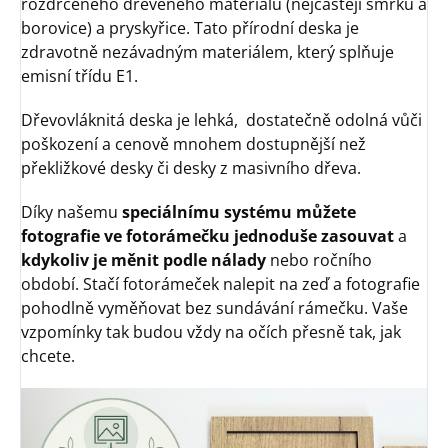
rozdrceného dřevěného materiálu (nejčastěji smrku a
borovice) a pryskyřice. Tato přírodní deska je
zdravotně nezávadným materiálem, který splňuje
emisní třídu E1.
Dřevovláknitá deska je lehká, dostatečně odolná vůči
poškození a cenově mnohem dostupnější než
překližkové desky či desky z masivního dřeva.
Díky našemu
speciálnímu systému
můžete
fotografie ve fotorámečku jednoduše zasouvat
a
kdykoliv je měnit podle nálady
nebo ročního
období. Stačí fotorámeček nalepit na zeď a fotografie
pohodlně vyměňovat bez sundávání rámečku. Vaše
vzpomínky tak budou vždy na očích přesně tak, jak
chcete.