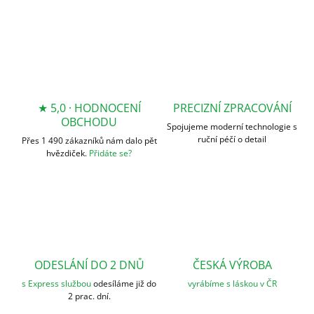
★ 5,0 · HODNOCENÍ
PRECIZNÍ ZPRACOVÁNÍ
OBCHODU
Spojujeme moderní technologie s
ruční péčí o detail
Přes 1 490 zákazníků nám dalo pět
hvězdiček.
Přidáte se?
ODESLÁNÍ DO 2 DNŮ
ČESKÁ VÝROBA
s Express službou
odesíláme již do
vyrábíme s láskou v ČR
2 prac. dní.