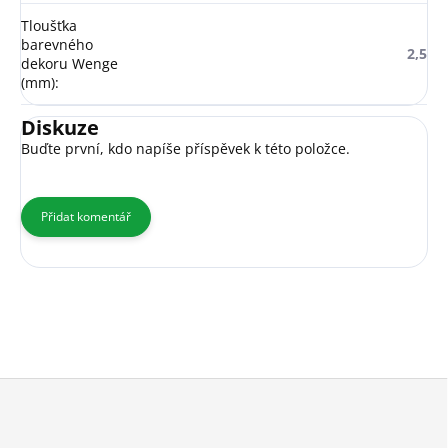
Tloušťka
barevného
2,5
dekoru Wenge
(mm)
:
Diskuze
Buďte první, kdo napíše příspěvek k této položce.
Přidat komentář
Z
á
p