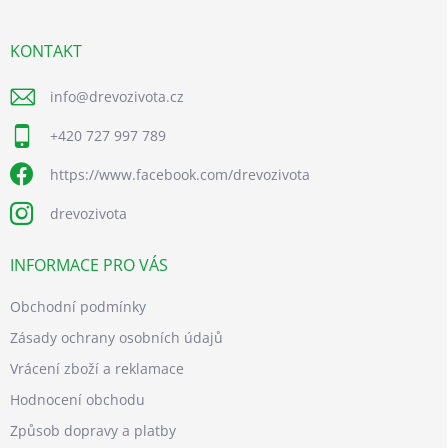
a
t
í
KONTAKT
info
@
drevozivota.cz
+420 727 997 789
https://www.facebook.com/drevozivota
drevozivota
INFORMACE PRO VÁS
Obchodní podmínky
Zásady ochrany osobních údajů
Vrácení zboží a reklamace
Hodnocení obchodu
Způsob dopravy a platby