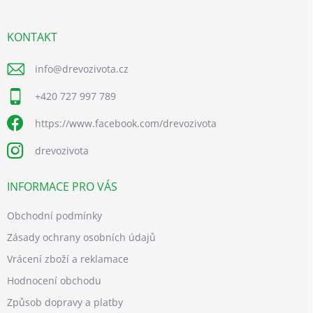
a
t
í
KONTAKT
info
@
drevozivota.cz
+420 727 997 789
https://www.facebook.com/drevozivota
drevozivota
INFORMACE PRO VÁS
Obchodní podmínky
Zásady ochrany osobních údajů
Vrácení zboží a reklamace
Hodnocení obchodu
Způsob dopravy a platby