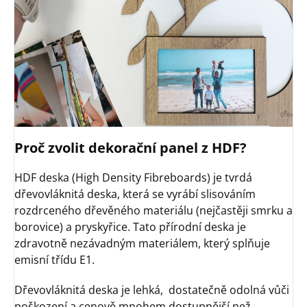
Proč zvolit dekorační panel z HDF?
HDF deska (High Density Fibreboards) je tvrdá
dřevovláknitá deska, která se vyrábí slisováním
rozdrceného dřevěného materiálu (nejčastěji smrku a
borovice) a pryskyřice. Tato přírodní deska je
zdravotně nezávadným materiálem, který splňuje
emisní třídu E1.
Dřevovláknitá deska je lehká, dostatečně odolná vůči
poškození a cenově mnohem dostupnější než