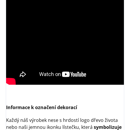
Informace k označení dekorací
Každý náš výrobek nese s hrdostí logo dřevo života
nebo naši jemnou ikonku lístečku, která
symbolizuje