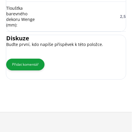
Tloušťka
barevného
2,5
dekoru Wenge
(mm)
:
Diskuze
Buďte první, kdo napíše příspěvek k této položce.
Přidat komentář
Z
á
p