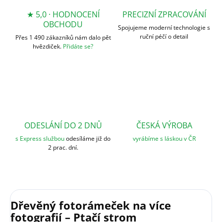
★ 5,0 · HODNOCENÍ
PRECIZNÍ ZPRACOVÁNÍ
OBCHODU
Spojujeme moderní technologie s
ruční péčí o detail
Přes 1 490 zákazníků nám dalo pět
hvězdiček.
Přidáte se?
ODESLÁNÍ DO 2 DNŮ
ČESKÁ VÝROBA
s Express službou
odesíláme již do
vyrábíme s láskou v ČR
2 prac. dní.
Dřevěný fotorámeček na více
fotografií – Ptačí strom