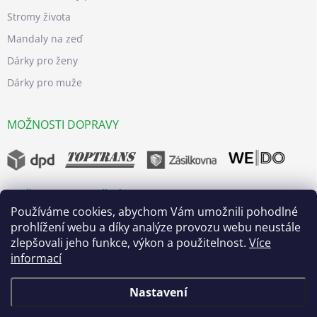
Stromy života
Mandaly na zeď
Dárky pro ženy
Dárky pro muže
MOŽNOSTI DOPRAVY
MOŽNOSTI BEZPEČNÝCH PLATEB
Používáme cookies, abychom Vám umožnili pohodlné
prohlížení webu a díky analýze provozu webu neustále
zlepšovali jeho funkce, výkon a použitelnost.
Více
informací
Nastavení