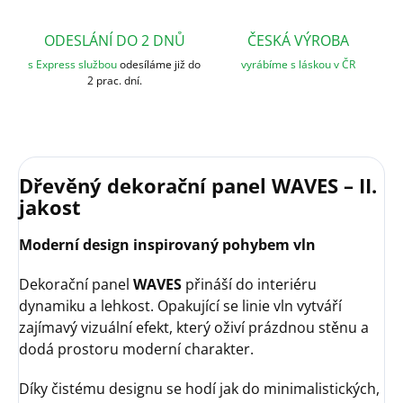
ODESLÁNÍ DO 2 DNŮ
ČESKÁ VÝROBA
s Express službou
odesíláme již do
vyrábíme s láskou v ČR
2 prac. dní.
Dřevěný dekorační panel WAVES – II.
jakost
Moderní design inspirovaný pohybem vln
Dekorační panel
WAVES
přináší do interiéru
dynamiku a lehkost. Opakující se linie vln vytváří
zajímavý vizuální efekt, který oživí prázdnou stěnu a
dodá prostoru moderní charakter.
Díky čistému designu se hodí jak do minimalistických,