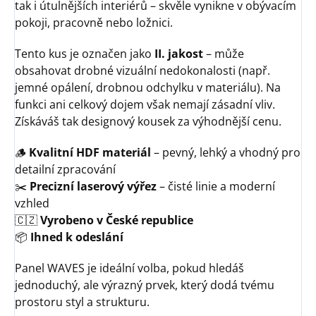
tak i útulnějších interiérů – skvěle vynikne v obývacím
pokoji, pracovně nebo ložnici.
Tento kus je označen jako
II. jakost
– může
obsahovat drobné vizuální nedokonalosti (např.
jemné opálení, drobnou odchylku v materiálu). Na
funkci ani celkový dojem však nemají zásadní vliv.
Získáváš tak designový kousek za výhodnější cenu.
🪵
Kvalitní HDF materiál
– pevný, lehký a vhodný pro
detailní zpracování
✂️
Precizní laserový výřez
– čisté linie a moderní
vzhled
🇨🇿
Vyrobeno v České republice
📦
Ihned k odeslání
Panel WAVES je ideální volba, pokud hledáš
jednoduchý, ale výrazný prvek, který dodá tvému
prostoru styl a strukturu.