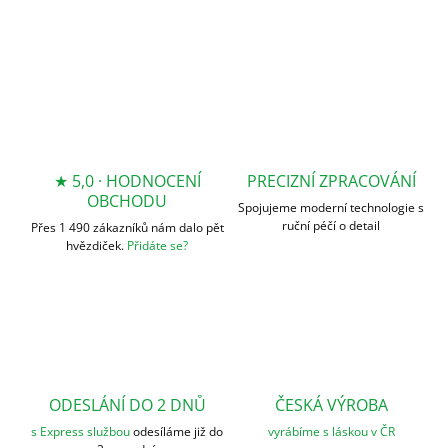
ZEPTAT SE
★ 5,0 · HODNOCENÍ
PRECIZNÍ ZPRACOVÁNÍ
OBCHODU
Spojujeme moderní technologie s
ruční péčí o detail
Přes 1 490 zákazníků nám dalo pět
hvězdiček.
Přidáte se?
ODESLÁNÍ DO 2 DNŮ
ČESKÁ VÝROBA
s Express službou
odesíláme již do
vyrábíme s láskou v ČR