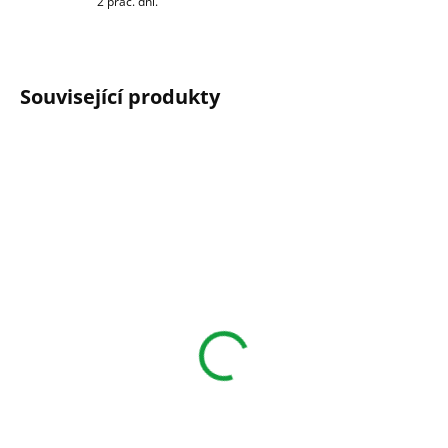
2 prac. dní.
Související produkty
Dřevěné náušnice
Přívěsek na krk
Kapka
Měsíční květ života
290 Kč
230 Kč
od