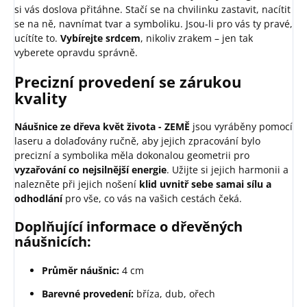
si vás doslova přitáhne. Stačí se na chvilinku zastavit, nacítit
se na ně, navnímat tvar a symboliku. Jsou-li pro vás ty pravé,
ucítíte to.
Vybírejte srdcem
, nikoliv zrakem – jen tak
vyberete opravdu správně.
Precizní provedení se zárukou
kvality
Náušnice ze dřeva květ života - ZEMĚ
jsou vyráběny pomocí
laseru a dolaďovány ručně, aby jejich zpracování bylo
precizní a symbolika měla dokonalou geometrii pro
vyzařování co nejsilnější energie
. Užijte si jejich harmonii a
nalezněte při jejich nošení
klid uvnitř sebe sama
i sílu a
odhodlání
pro vše, co vás na vašich cestách čeká.
Doplňující informace o dřevěných
náušnicích:
Průměr náušnic:
4 cm
Barevné provedení:
bříza, dub, ořech