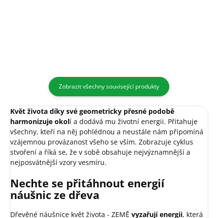
Detail
Detail
Zobrazit všechny související produkty
Květ života díky své geometricky přesné podobě
harmonizuje okol
í a dodává mu životní energii. Přitahuje
všechny, kteří na něj pohlédnou a neustále nám připomíná
vzájemnou provázanost všeho se vším. Zobrazuje cyklus
stvoření a říká se, že v sobě obsahuje nejvýznamnější a
nejposvátnější vzory vesmíru.
Nechte se přitáhnout energií
náušnic ze dřeva
Dřevěné náušnice květ života - ZEMĚ
vyzařují energii
, která