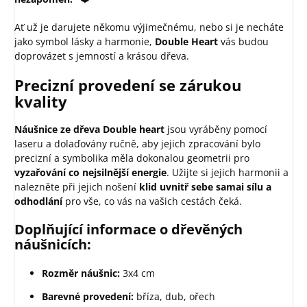
Ať už je darujete někomu výjimečnému, nebo si je necháte
jako symbol lásky a harmonie,
Double Heart
vás budou
doprovázet s jemností a krásou dřeva.
Precizní provedení se zárukou
kvality
Náušnice ze dřeva Double heart
jsou vyráběny pomocí
laseru a dolaďovány ručně, aby jejich zpracování bylo
precizní a symbolika měla dokonalou geometrii pro
vyzařování co nejsilnější energie
. Užijte si jejich harmonii a
nalezněte při jejich nošení
klid uvnitř sebe sama
i sílu a
odhodlání
pro vše, co vás na vašich cestách čeká.
Doplňující informace o dřevěných
náušnicích:
Rozměr náušnic:
3x4 cm
Barevné provedení:
bříza, dub, ořech