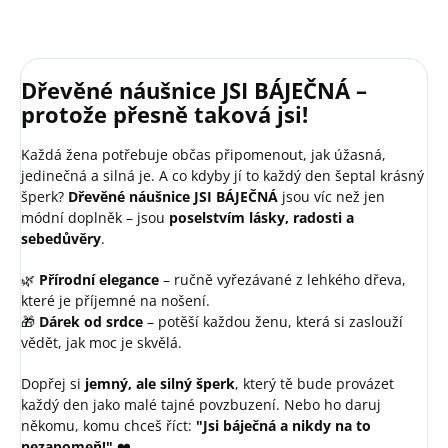
Dřevěné náušnice JSI BÁJEČNÁ –
protože přesně taková jsi!
Každá žena potřebuje občas připomenout, jak úžasná,
jedinečná a silná je. A co kdyby jí to každý den šeptal krásný
šperk?
Dřevěné náušnice JSI BÁJEČNÁ
jsou víc než jen
módní doplněk – jsou
poselstvím lásky, radosti a
sebedůvěry
.
🌿
Přírodní elegance
– ručně vyřezávané z lehkého dřeva,
které je příjemné na nošení.
🎁
Dárek od srdce
– potěší každou ženu, která si zaslouží
vědět, jak moc je skvělá.
Dopřej si
jemný, ale silný šperk
, který tě bude provázet
každý den jako malé tajné povzbuzení. Nebo ho daruj
někomu, komu chceš říct:
"Jsi báječná a nikdy na to
nezapomeň!"
❤️