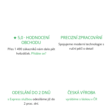
★ 5,0 · HODNOCENÍ
PRECIZNÍ ZPRACOVÁNÍ
OBCHODU
Spojujeme moderní technologie s
ruční péčí o detail
Přes 1 490 zákazníků nám dalo pět
hvězdiček.
Přidáte se?
ODESLÁNÍ DO 2 DNŮ
ČESKÁ VÝROBA
s Express službou
odesíláme již do
vyrábíme s láskou v ČR
2 prac. dní.