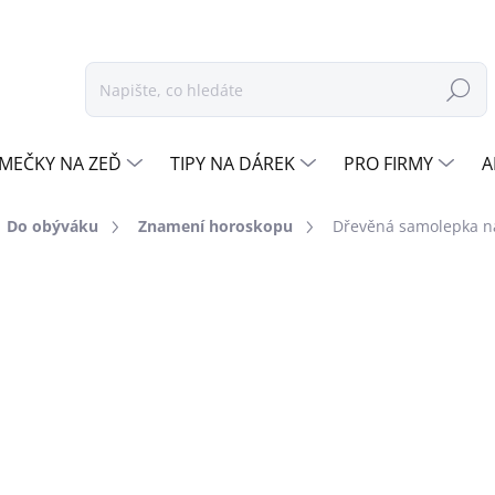
Hledat
MEČKY NA ZEĎ
TIPY NA DÁREK
PRO FIRMY
A
Do obýváku
Znamení horoskopu
Dřevěná samolepka 
odnocení
ZNAČKA:
DŘEVO ŽIVOTA
od
260 Kč
Měrná
OŘE
cena:
ZVOLTE BARVU
DUB
DEKORU