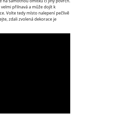
é na samotnou omítku či jiný povrch.
 velmi přilnavá a může dojít k
e. Volte tedy místo nalepení pečlivě
te, zdali zvolená dekorace je