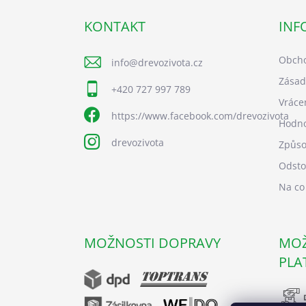
p
a
KONTAKT
INF
t
í
Obcho
info
@
drevozivota.cz
Zásad
+420 727 997 789
Vráce
https://www.facebook.com/drevozivota
Hodno
drevozivota
Způso
Odsto
Na co
MOŽNOSTI DOPRAVY
MOŽ
PLA