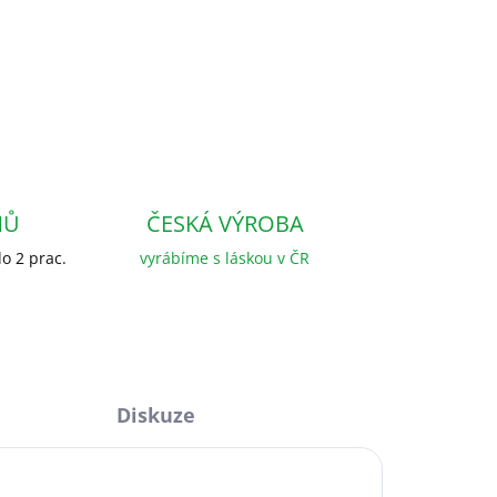
NŮ
ČESKÁ VÝROBA
o 2 prac.
vyrábíme s láskou v ČR
Diskuze