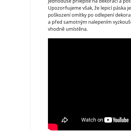
jednoduše přilepíte na dekoraci a pot
Upozorňujeme však, že lepicí páska je
poškození omítky po odlepení dekorac
a před samotným nalepením vyzkoušej
vhodně umístěna.