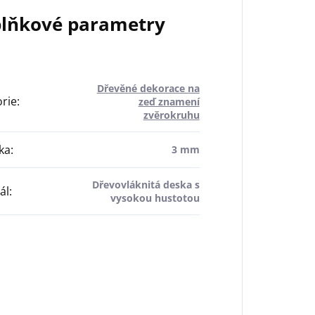
lňkové parametry
Dřevěné dekorace na
rie
:
zeď znamení
zvěrokruhu
ka
:
3 mm
Dřevovláknitá deska s
ál
:
vysokou hustotou