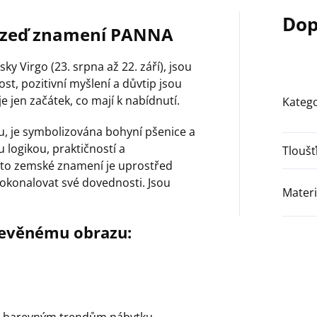
Dop
 zeď znamení PANNA
ky Virgo (23. srpna až 22. září), jsou
t, pozitivní myšlení a důvtip jsou
je jen začátek, co mají k nabídnutí.
Katego
, je symbolizována bohyní pšenice a
logikou, praktičností a
Tloušť
oto zemské znamení je uprostřed
dokonalovat své dovednosti. Jsou
Materi
řevěnému obrazu:
ná barevným trendům nábytku