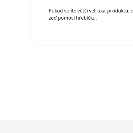
Pokud volíte větší velikost produktu,
zeď pomocí hřebíčku.
Z
á