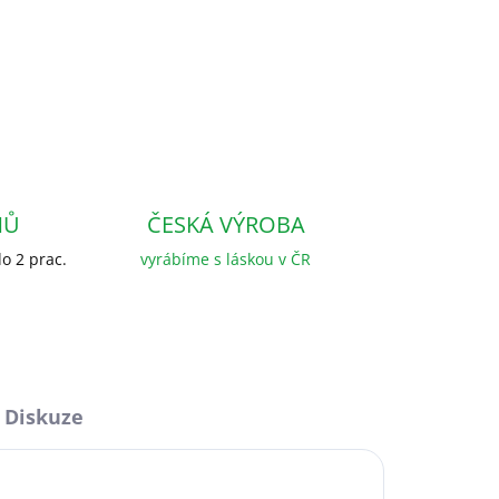
NŮ
ČESKÁ VÝROBA
o 2 prac.
vyrábíme s láskou v ČR
Diskuze