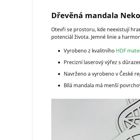
Dřevěná mandala Neko
Otevři se prostoru, kde neexistují h
potenciál života. Jemné linie a harm
Vyrobeno z kvalitního
HDF mater
Precizní laserový výřez s důraze
Navrženo a vyrobeno v České re
Bílá mandala má menší povrcho