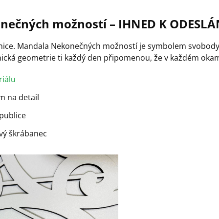
nečných možností – IHNED K ODESLÁ
ranice. Mandala Nekonečných možností je symbolem svobody, 
onická geometrie ti každý den připomenou, že v každém okam
iálu
m na detail
publice
vý škrábanec