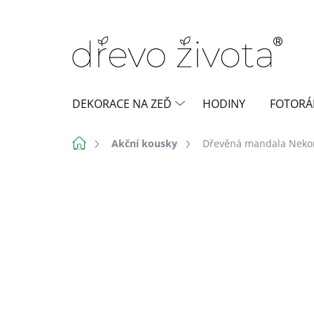
Přejít
na
obsah
DEKORACE NA ZEĎ
HODINY
FOTORÁ
Domů
Akční kousky
Dřevěná mandala Neko
Neohodnoceno
Podrobnosti h