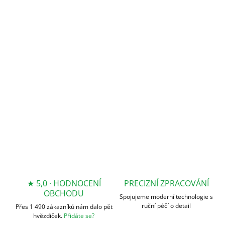
VARIANTU
MOŽNOSTI
DORUČENÍ
−
+
Přidat do košíku
DETAILNÍ INFORMACE
ZEPTAT SE
★ 5,0 · HODNOCENÍ
PRECIZNÍ ZPRACOVÁNÍ
OBCHODU
Spojujeme moderní technologie s
ruční péčí o detail
Přes 1 490 zákazníků nám dalo pět
hvězdiček.
Přidáte se?