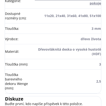
Kategorie
:
pokoje
Dostupné
11x20, 21x40, 31x60, 41x80, 51x100
rozměry (cm)
:
Tloušťka
:
3 mm
Výrobce
:
dřevo života
Dřevovláknitá deska o vysoké hustotě
Materiál
:
(HDF)
Tloušťka (mm)
:
3
Tloušťka
barevného
2,5
dekoru Wenge
(mm)
:
Diskuze
Buďte první, kdo napíše příspěvek k této položce.