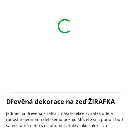
Dřevěná dekorace
SLŮNĚ
346 Kč
od
Detail
Dřevěná dekorace na zeď ŽIRAFKA
Jedinečná dřevěná žirafka z naší kolekce zvířátek udělá
radost nejednomu dětskému pokoji. Můžete si ji pořídit buď
samostatně nebo s ostatními zvířatky jako kolekci za