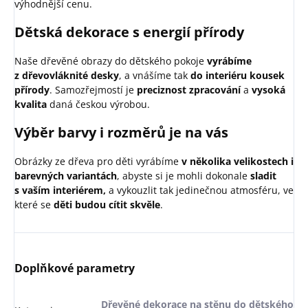
výhodnější cenu.
Dětská dekorace s energií přírody
Naše dřevěné obrazy do dětského pokoje
vyrábíme
z dřevovláknité desky
, a vnášíme tak
do interiéru kousek
přírody
. Samozřejmostí je
preciznost zpracování
a
vysoká
kvalita
daná českou výrobou.
Výběr barvy i rozměrů je na vás
Obrázky ze dřeva pro děti vyrábíme
v několika velikostech i
barevných variantách
, abyste si je mohli dokonale
sladit
s vaším interiérem,
a vykouzlit tak jedinečnou atmosféru, ve
které se
děti budou cítit skvěle
.
Doplňkové parametry
Dřevěné dekorace na stěnu do dětského