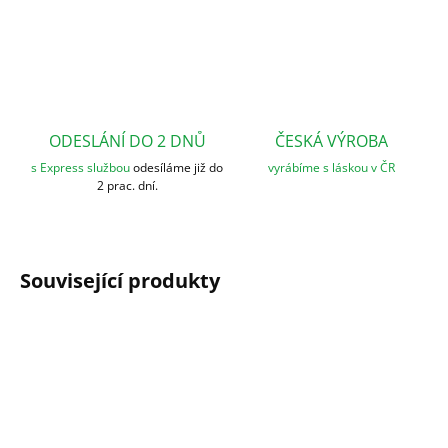
ODESLÁNÍ DO 2 DNŮ
ČESKÁ VÝROBA
s Express službou
odesíláme již do
vyrábíme s láskou v ČR
2 prac. dní.
Související produkty