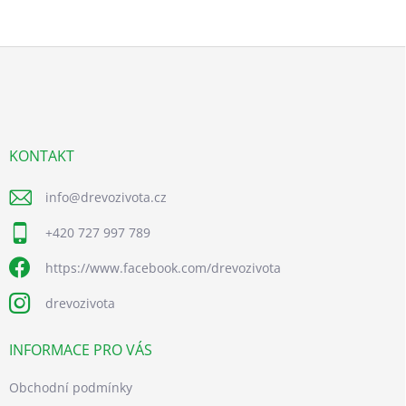
Z
á
p
a
t
í
KONTAKT
info
@
drevozivota.cz
+420 727 997 789
https://www.facebook.com/drevozivota
drevozivota
INFORMACE PRO VÁS
Obchodní podmínky