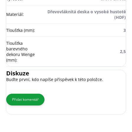
Dřevovláknitá deska o vysoké hustotě
Materiál
:
(HDF)
Tloušťka (mm)
:
3
Tloušťka
barevného
2,5
dekoru Wenge
(mm)
:
Diskuze
Buďte první, kdo napíše příspěvek k této položce.
Přidat komentář