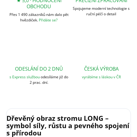
★ 5,0 · HODNOCENÍ
PRECIZNÍ ZPRACOVÁNÍ
OBCHODU
Spojujeme moderní technologie s
ruční péčí o detail
Přes 1 490 zákazníků nám dalo pět
hvězdiček.
Přidáte se?
ODESLÁNÍ DO 2 DNŮ
ČESKÁ VÝROBA
s Express službou
odesíláme již do
vyrábíme s láskou v ČR
2 prac. dní.
Dřevěný obraz stromu LONG –
symbol síly, růstu a pevného spojení
s přírodou