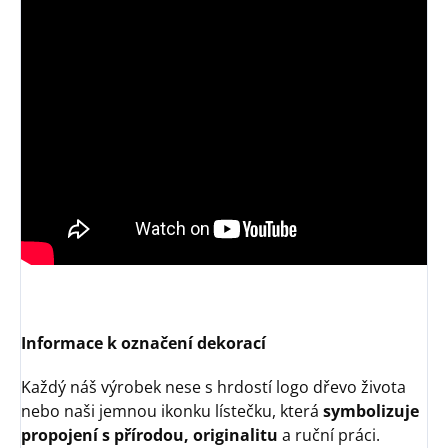
Informace k označení dekorací
Každý náš výrobek nese s hrdostí logo dřevo života
nebo naši jemnou ikonku lístečku, která
symbolizuje
propojení s přírodou, originalitu
a ruční práci.