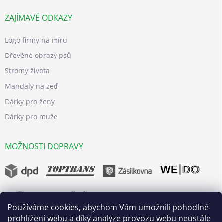
ZAJÍMAVÉ ODKAZY
Logo firmy na míru
Dřevěné obrazy psů
Stromy života
Mandaly na zeď
Dárky pro ženy
Dárky pro muže
MOŽNOSTI DOPRAVY
MOŽNOSTI BEZPEČNÝCH PLATEB
Používáme cookies, abychom Vám umožnili pohodlné
prohlížení webu a díky analýze provozu webu neustále