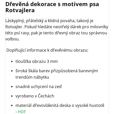
Dřevěná dekorace s motivem psa
Rotvajlera
Láskyplný, přátelský a klidná povaha, takový je
Rotvajler. Pokud hledáte neotřelý dárek pro milovníky
této psí rasy, pak je tento dřevný obraz tou správnou
volbou.
Doplňující informace k dřevěnému obrazu:
tloušťka obrazu 3 mm
široká škála barev přizpůsobená barevným
trendům nábytku
snadné uchycení na zeď
vyrobeno v Čechách
materiál dřevovláknitá deska o vysoké hustotě
-
HDF