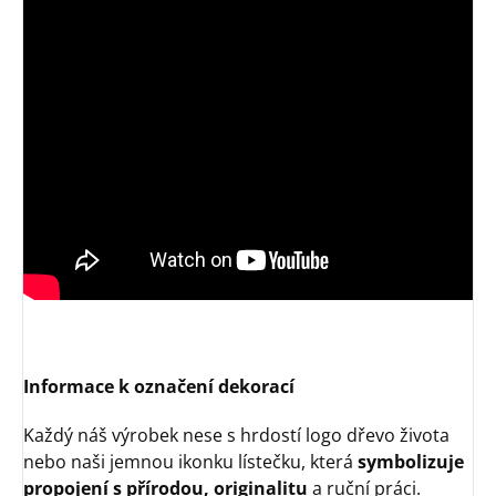
Informace k označení dekorací
Každý náš výrobek nese s hrdostí logo dřevo života
nebo naši jemnou ikonku lístečku, která
symbolizuje
propojení s přírodou, originalitu
a ruční práci.