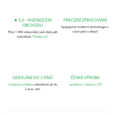
★ 5,0 · HODNOCENÍ
PRECIZNÍ ZPRACOVÁNÍ
OBCHODU
Spojujeme moderní technologie s
ruční péčí o detail
Přes 1 490 zákazníků nám dalo pět
hvězdiček.
Přidáte se?
ODESLÁNÍ DO 2 DNŮ
ČESKÁ VÝROBA
s Express službou
odesíláme již do
vyrábíme s láskou v ČR
2 prac. dní.