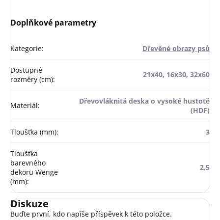
Doplňkové parametry
Kategorie
:
Dřevěné obrazy psů
Dostupné
21x40, 16x30, 32x60
rozměry (cm)
:
Dřevovláknitá deska o vysoké hustotě
Materiál
:
(HDF)
Tloušťka (mm)
:
3
Tloušťka
barevného
2,5
dekoru Wenge
(mm)
:
Diskuze
Buďte první, kdo napíše příspěvek k této položce.