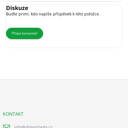
Diskuze
Buďte první, kdo napíše příspěvek k této položce.
Přidat komentář
Z
á
p
a
t
í
KONTAKT
info
@
drevozivota.cz