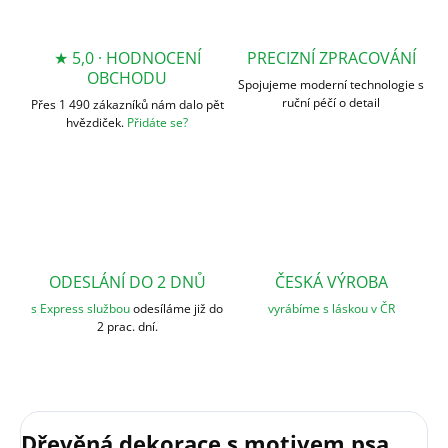
★ 5,0 · HODNOCENÍ
PRECIZNÍ ZPRACOVÁNÍ
OBCHODU
Spojujeme moderní technologie s
ruční péčí o detail
Přes 1 490 zákazníků nám dalo pět
hvězdiček.
Přidáte se?
ODESLÁNÍ DO 2 DNŮ
ČESKÁ VÝROBA
s Express službou
odesíláme již do
vyrábíme s láskou v ČR
2 prac. dní.
Dřevěná dekorace s motivem psa