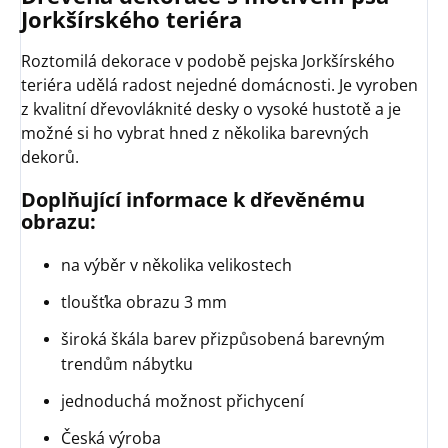
Jorkšírského teriéra
Roztomilá dekorace v podobě pejska Jorkšírského
teriéra udělá radost nejedné domácnosti. Je vyroben
z kvalitní dřevovláknité desky o vysoké hustotě a je
možné si ho vybrat hned z několika barevných
dekorů.
Doplňující informace k dřevěnému
obrazu:
na výběr v několika velikostech
tloušťka obrazu 3 mm
široká škála barev přizpůsobená barevným
trendům nábytku
jednoduchá možnost přichycení
Česká výroba