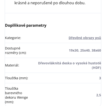
krásné a neporušené po dlouhou dobu.
Doplňkové parametry
Kategorie
:
Dřevěné obrazy psů
Dostupné
19x30, 25x40, 38x60
rozměry (cm)
:
Dřevovláknitá deska o vysoké hustotě
Materiál
:
(HDF)
Tloušťka (mm)
:
3
Tloušťka
barevného
2,5
dekoru Wenge
(mm)
: