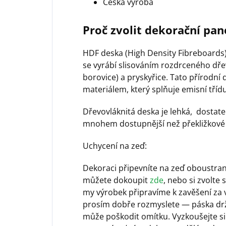
Česká výroba
Proč zvolit dekorační pan
HDF deska (High Density Fibreboards) 
se vyrábí slisováním rozdrceného dře
borovice) a pryskyřice. Tato přírodn
materiálem, který splňuje emisní třídu
Dřevovláknitá deska je lehká, dostat
mnohem dostupnější než překližkové 
Uchycení na zeď:
Dekoraci připevníte na zeď oboustrann
můžete dokoupit
zde
, nebo si zvolte
my výrobek připravíme k zavěšení za v
prosím dobře rozmyslete — páska drž
může poškodit omítku. Vyzkoušejte si p