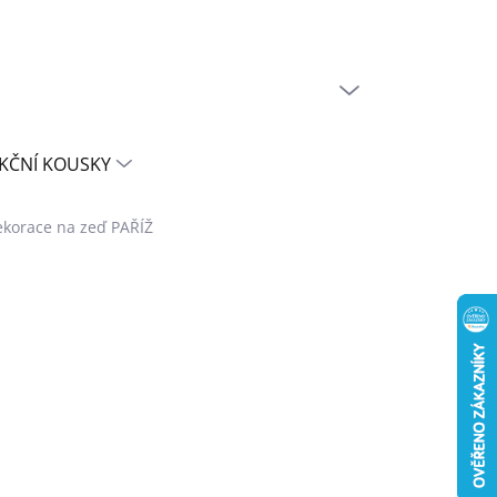
PRÁZDNÝ KOŠÍK
NÁKUPNÍ
KOŠÍK
KČNÍ KOUSKY
korace na zeď PAŘÍŽ
CH
TŘEŠEŇ
BUK
JAVOR
 SONOMA
BÍLÁ
ČERNÁ