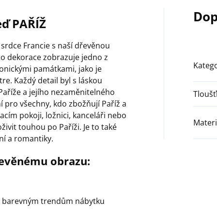
Dop
eď PAŘÍŽ
srdce Francie s naší dřevěnou
to dekorace zobrazuje jedno z
Katego
konickými památkami, jako je
e. Každý detail byl s láskou
Paříže a jejího nezaměnitelného
Tloušť
í pro všechny, kdo zbožňují Paříž a
acím pokoji, ložnici, kanceláři nebo
Materi
živit touhou po Paříži. Je to také
ní a romantiky.
řevěnému obrazu:
ná barevným trendům nábytku