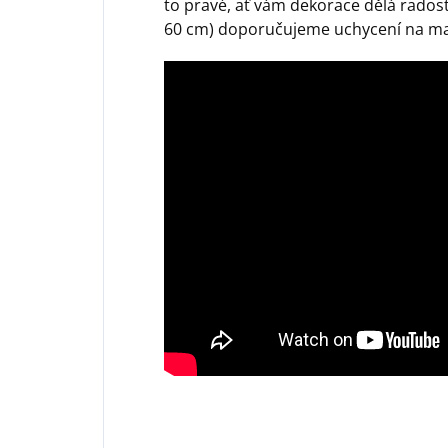
to pravé, ať vám dekorace dělá radost
60 cm) doporučujeme uchycení na mal