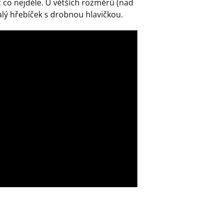
 co nejdéle. U větších rozměrů (nad
ý hřebíček s drobnou hlavičkou.