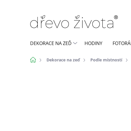
Přejít
na
obsah
DEKORACE NA ZEĎ
HODINY
FOTORÁ
Domů
Dekorace na zeď
Podle místností
Neohodnoceno
Podrobnosti h