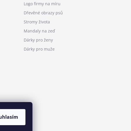
Logo firmy na míru
Dřevěné obrazy psů
Stromy života
Mandaly na zeď
Dárky pro ženy
Dárky pro muže
uhlasím