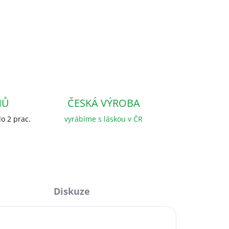
NŮ
ČESKÁ VÝROBA
o 2 prac.
vyrábíme s láskou v ČR
Diskuze