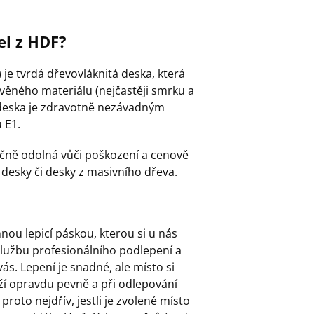
el z HDF?
je tvrdá dřevovláknitá deska, která
věného materiálu (nejčastěji smrku a
í deska je zdravotně nezávadným
 E1.
ečně odolná vůči poškození a cenově
desky či desky z masivního dřeva.
ou lepicí páskou, kterou si u nás
 službu profesionálního podlepení a
ás. Lepení je snadné, ale místo si
í opravdu pevně a při odlepování
roto nejdřív, jestli je zvolené místo