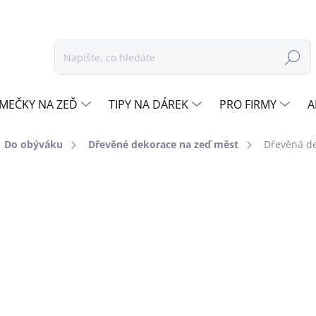
Hledat
MEČKY NA ZEĎ
TIPY NA DÁREK
PRO FIRMY
A
Do obýváku
Dřevěné dekorace na zeď měst
Dřevěná de
odnocení
ZNAČKA:
DŘEVO ŽIVOTA
od
290 Kč
Měrná
OŘE
cena:
ZVOLTE BARVU
DEKORU
DUB