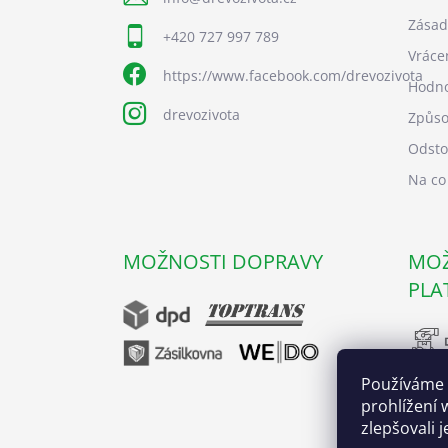
Zásad
+420 727 997 789
Vráce
https://www.facebook.com/drevozivota
Hodno
drevozivota
Způso
Odsto
Na co
MOŽNOSTI DOPRAVY
MOŽ
PLA
Používáme 
prohlížení 
zlepšovali 