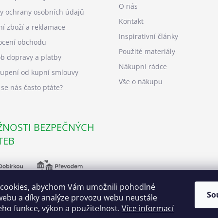
O nás
y ochrany osobních údajů
Kontakt
ní zboží a reklamace
Inspirativní články
cení obchodu
Použité materiály
b dopravy a platby
Nákupní rádce
upení od kupní smlouvy
Vše o nákupu
 se nás často ptáte?
NOSTI BEZPEČNÝCH
TEB
cookies, abychom Vám umožnili pohodlné
So
webu a díky analýze provozu webu neustále
jeho funkce, výkon a použitelnost.
Více informací