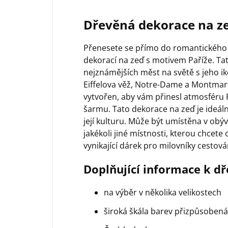
Dřevěná dekorace na z
Přenesete se přímo do romantického 
dekorací na zeď s motivem Paříže. Ta
nejznámějších měst na světě s jeho i
Eiffelova věž, Notre-Dame a Montmartr
vytvořen, aby vám přinesl atmosféru 
šarmu. Tato dekorace na zeď je ideáln
její kulturu. Může být umístěna v obýv
jakékoli jiné místnosti, kterou chcete o
vynikající dárek pro milovníky cestová
Doplňující informace k d
na výběr v několika velikostech
široká škála barev přizpůsobe