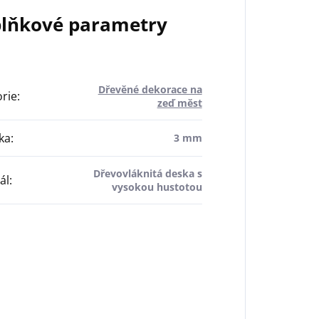
lňkové parametry
Dřevěné dekorace na
rie
:
zeď měst
ka
:
3 mm
Dřevovláknitá deska s
ál
:
vysokou hustotou