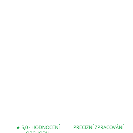
MŮŽEME
DORUČIT DO:
ZVOLTE
VARIANTU
MOŽNOSTI
DORUČENÍ
−
+
Přidat do košíku
DETAILNÍ INFORMACE
ZEPTAT SE
★ 5,0 · HODNOCENÍ
PRECIZNÍ ZPRACOVÁNÍ