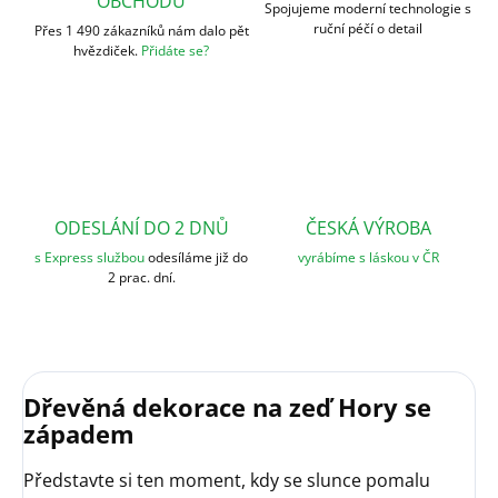
OBCHODU
Spojujeme moderní technologie s
ruční péčí o detail
Přes 1 490 zákazníků nám dalo pět
hvězdiček.
Přidáte se?
ODESLÁNÍ DO 2 DNŮ
ČESKÁ VÝROBA
s Express službou
odesíláme již do
vyrábíme s láskou v ČR
2 prac. dní.
Dřevěná dekorace na zeď Hory se
západem
Představte si ten moment, kdy se slunce pomalu