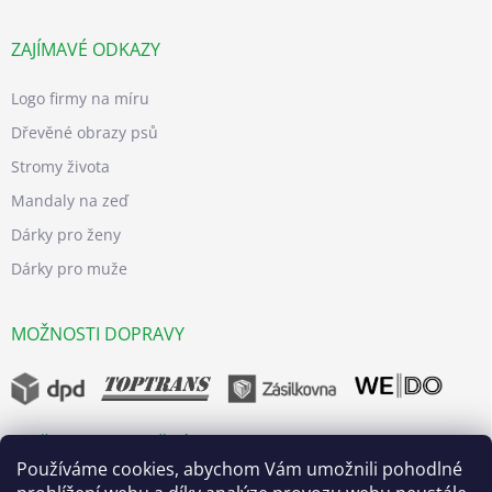
ZAJÍMAVÉ ODKAZY
Logo firmy na míru
Dřevěné obrazy psů
Stromy života
Mandaly na zeď
Dárky pro ženy
Dárky pro muže
MOŽNOSTI DOPRAVY
MOŽNOSTI BEZPEČNÝCH PLATEB
Používáme cookies, abychom Vám umožnili pohodlné