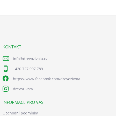
Z
á
p
a
t
í
KONTAKT
info
@
drevozivota.cz
+420 727 997 789
https://www.facebook.com/drevozivota
drevozivota
INFORMACE PRO VÁS
Obchodní podmínky