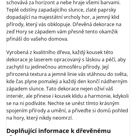
schovává za horizont a nebe hraje všemi barvami.
Teplé odstíny zapadajícího slunce, zlaté paprsky
dopadající na majestátní vrcholy hor, a jemný klid
přírody, který vás obklopuje. Dřevěná dekorace na
zeď Hory se západem vám přesně tento okamžik
přináší do vašeho domova.
Vyrobená z kvalitního dřeva, každý kousek této
dekorace je laserem opracovaný s láskou a péčí, aby
zachytil tu jedinečnou atmosféru přírody. Její
přirozená textura a jemné linie vás vtáhnou do světa,
kde čas plyne pomaleji a každý den končí nádherným
západem slunce. Tato dekorace nejen oživí váš
interiér, ale přinese i kousek klidu a harmonie, kdykoli
se na ni podíváte. Nechte se unést tímto krásným
spojením přírody a umění, a přiveďte si domů pohled
na hory, který nikdy neomrzí.
Doplňující informace k dřevěnému