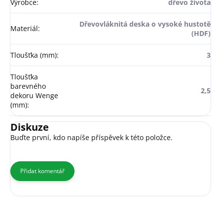
Výrobce
:
dřevo života
Dřevovláknitá deska o vysoké hustotě
Materiál
:
(HDF)
Tloušťka (mm)
:
3
Tloušťka
barevného
2,5
dekoru Wenge
(mm)
:
Diskuze
Buďte první, kdo napíše příspěvek k této položce.
Přidat komentář