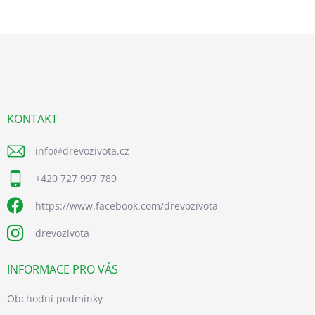
Z
á
p
a
t
í
KONTAKT
info
@
drevozivota.cz
+420 727 997 789
https://www.facebook.com/drevozivota
drevozivota
INFORMACE PRO VÁS
Obchodní podmínky