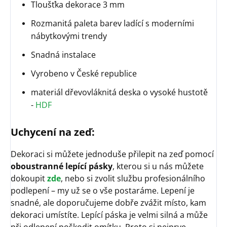
Tloušťka dekorace 3 mm
Rozmanitá paleta barev ladící s moderními
nábytkovými trendy
Snadná instalace
Vyrobeno v České republice
materiál dřevovláknitá deska o vysoké hustotě
-
HDF
Uchycení na zeď:
Dekoraci si můžete jednoduše přilepit na zeď pomocí
oboustranné lepící pásky
, kterou si u nás můžete
dokoupit
zde
, nebo si zvolit službu profesionálního
podlepení – my už se o vše postaráme. Lepení je
snadné, ale doporučujeme dobře zvážit místo, kam
dekoraci umístíte. Lepící páska je velmi silná a může
při odlepení poškodit omítku. Proto si nejprve