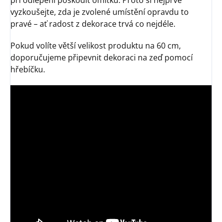
vyzkoušejte, zda je zvolené umístění opravdu to
pravé – ať radost z dekorace trvá co nejdéle.
Pokud volíte větší velikost produktu na 60 cm,
doporučujeme připevnit dekoraci na zeď pomocí
hřebíčku.