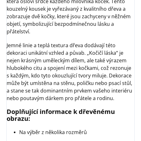
která osloví srdce každého milovníka koček. Tento
kouzelný kousek je vyřezávaný z kvalitního dřeva a
zobrazuje dvě kočky, které jsou zachyceny v něžném
objetí, symbolizující bezpodmínečnou lásku a
přátelství.
Jemné linie a teplá textura dřeva dodávají této
dekoraci unikátní vzhled a půvab. „Kočičí láska“ je
nejen krásným uměleckým dílem, ale také výrazem
hlubokého citu a spojení mezi kočkami, což rezonuje
s každým, kdo tyto okouzlující tvory miluje. Dekorace
může být umístěna na stěnu, poličku nebo psací stůl,
a stane se tak dominantním prvkem vašeho interiéru
nebo poutavým dárkem pro přátele a rodinu.
Doplňující informace k dřevěnému
obrazu:
Na výběr z několika rozměrů