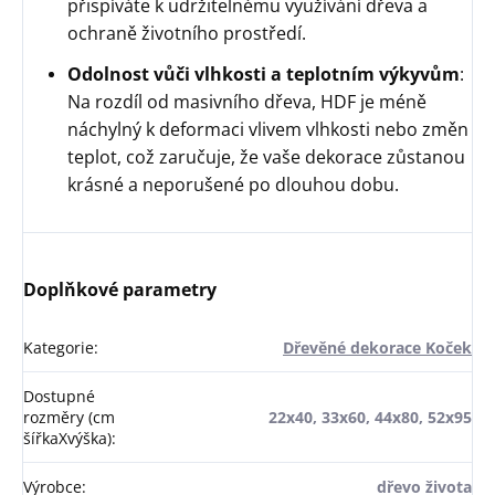
přispíváte k udržitelnému využívání dřeva a
ochraně životního prostředí.
Odolnost vůči vlhkosti a teplotním výkyvům
:
Na rozdíl od masivního dřeva, HDF je méně
náchylný k deformaci vlivem vlhkosti nebo změn
teplot, což zaručuje, že vaše dekorace zůstanou
krásné a neporušené po dlouhou dobu.
Doplňkové parametry
Kategorie
:
Dřevěné dekorace Koček
Dostupné
rozměry (cm
22x40, 33x60, 44x80, 52x95
šířkaXvýška)
:
Výrobce
:
dřevo života