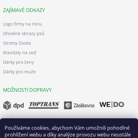
ZAJÍMAVÉ ODKAZY
Logo firmy na míru
Dřevěné obrazy psů
Stromy života
Mandaly na zeď
Dárky pro ženy
Dárky pro muže
MOŽNOSTI DOPRAVY
MOŽNOSTI BEZPEČNÝCH PLATEB
Používáme cookies, abychom Vám umožnili pohodlné
prohlížení webu a díky analýze provozu webu neustále