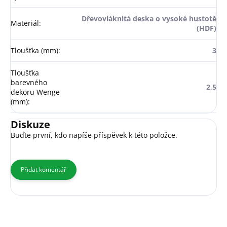
Dřevovláknitá deska o vysoké hustotě
Materiál
:
(HDF)
Tloušťka (mm)
:
3
Tloušťka
barevného
2,5
dekoru Wenge
(mm)
:
Diskuze
Buďte první, kdo napíše příspěvek k této položce.
Přidat komentář