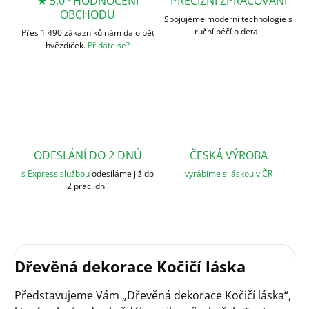
★ 5,0 · HODNOCENÍ
PRECIZNÍ ZPRACOVÁNÍ
OBCHODU
Spojujeme moderní technologie s
ruční péčí o detail
Přes 1 490 zákazníků nám dalo pět
hvězdiček.
Přidáte se?
ODESLÁNÍ DO 2 DNŮ
ČESKÁ VÝROBA
s Express službou
odesíláme již do
vyrábíme s láskou v ČR
2 prac. dní.
Dřevěná dekorace Kočičí láska
Představujeme Vám „Dřevěná dekorace Kočičí láska“,