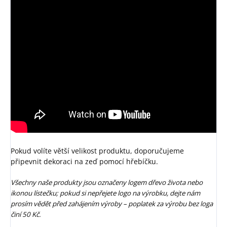
Pokud volíte větší velikost produktu, doporučujeme
připevnit dekoraci na zeď pomocí hřebíčku.
Všechny naše produkty jsou označeny logem dřevo života nebo
ikonou lístečku; pokud si nepřejete logo na výrobku, dejte nám
prosím vědět před zahájením výroby – poplatek za výrobu bez loga
činí 50 Kč.