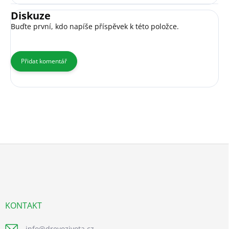
Diskuze
Buďte první, kdo napíše příspěvek k této položce.
Přidat komentář
Z
á
p
a
t
í
KONTAKT
info
@
drevozivota.cz