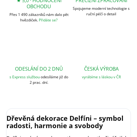
★ 5,0 · HODNOCENÍ
PRECIZNÍ ZPRACOVÁNÍ
OBCHODU
Spojujeme moderní technologie s
ruční péčí o detail
Přes 1 490 zákazníků nám dalo pět
hvězdiček.
Přidáte se?
ODESLÁNÍ DO 2 DNŮ
ČESKÁ VÝROBA
s Express službou
odesíláme již do
vyrábíme s láskou v ČR
2 prac. dní.
Dřevěná dekorace Delfíni – symbol
radosti, harmonie a svobody