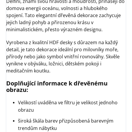
Delfíni, známí svou hravostí a moudrostí, přinášejí do
domova energii oceánu, volnosti a hlubokého
spojení. Tato elegantní dřevěná dekorace zachycuje
jejich ladný pohyb a přirozenou krásu v
minimalistickém, přesto výrazném designu.
Vyrobena z kvalitní HDF desky s důrazem na každý
detail, je tato dekorace ideální pro milovníky moře,
přírody nebo jako symbol vnitřní rovnováhy. Skvěle
vynikne v obýváku, ložnici, dětském pokoji i
meditačním koutku.
Doplňující informace k dřevěnému
obrazu:
Velikostí uváděna ve filtru je velikost jednoho
obrazu
široká škála barev přizpůsobená barevným
trendům nábytku