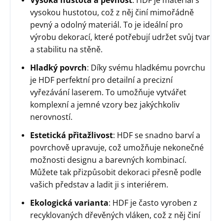
Vysoká hustota a pevnost
: HDF je materiál s
vysokou hustotou, což z něj činí mimořádně
pevný a odolný materiál. To je ideální pro
výrobu dekorací, které potřebují udržet svůj tvar
a stabilitu na stěně.
Hladký povrch
: Díky svému hladkému povrchu
je HDF perfektní pro detailní a precizní
vyřezávání laserem. To umožňuje vytvářet
komplexní a jemné vzory bez jakýchkoliv
nerovností.
Estetická přitažlivost
: HDF se snadno barví a
povrchově upravuje, což umožňuje nekonečné
možnosti designu a barevných kombinací.
Můžete tak přizpůsobit dekoraci přesně podle
vašich představ a ladit ji s interiérem.
Ekologická varianta
: HDF je často vyroben z
recyklovaných dřevěných vláken, což z něj činí