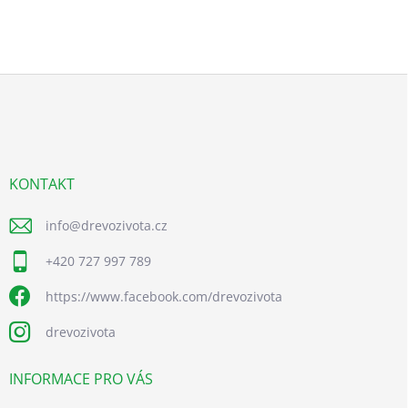
Z
á
p
a
t
í
KONTAKT
info
@
drevozivota.cz
+420 727 997 789
https://www.facebook.com/drevozivota
drevozivota
INFORMACE PRO VÁS