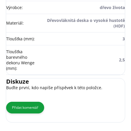
Výrobce
:
dřevo života
Dřevovláknitá deska o vysoké hustotě
Materiál
:
(HDF)
Tloušťka (mm)
:
3
Tloušťka
barevného
2,5
dekoru Wenge
(mm)
:
Diskuze
Buďte první, kdo napíše příspěvek k této položce.
Přidat komentář