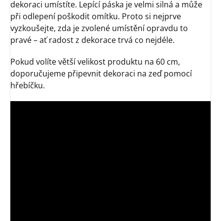
dekoraci umístíte. Lepící páska je velmi silná a může
při odlepení poškodit omítku. Proto si nejprve
vyzkoušejte, zda je zvolené umístění opravdu to
pravé – ať radost z dekorace trvá co nejdéle.
Pokud volíte větší velikost produktu na 60 cm,
doporučujeme připevnit dekoraci na zeď pomocí
hřebíčku.