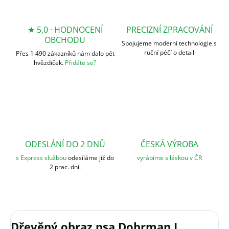
★ 5,0 · HODNOCENÍ
PRECIZNÍ ZPRACOVÁNÍ
OBCHODU
Spojujeme moderní technologie s
ruční péčí o detail
Přes 1 490 zákazníků nám dalo pět
hvězdiček.
Přidáte se?
ODESLÁNÍ DO 2 DNŮ
ČESKÁ VÝROBA
s Express službou
odesíláme již do
vyrábíme s láskou v ČR
2 prac. dní.
Dřevěný obraz psa Dobrman I