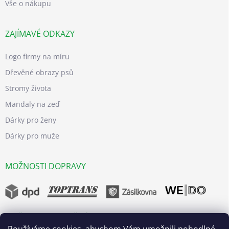
Vše o nákupu
ZAJÍMAVÉ ODKAZY
Logo firmy na míru
Dřevěné obrazy psů
Stromy života
Mandaly na zeď
Dárky pro ženy
Dárky pro muže
MOŽNOSTI DOPRAVY
MOŽNOSTI BEZPEČNÝCH PLATEB