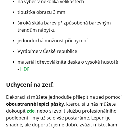
na výběr v několika velikostech
tloušťka obrazu 3 mm
široká škála barev přizpůsobená barevným
trendům nábytku
jednoduchá možnost přichycení
Vyrábíme v České republice
materiál dřevovláknitá deska o vysoké hustotě
-
HDF
Uchycení na zeď:
Dekoraci si můžete jednoduše přilepit na zeď pomocí
oboustranné lepící pásky
, kterou si u nás můžete
dokoupit
zde
, nebo si zvolit službu profesionálního
podlepení – my už se o vše postaráme. Lepení je
snadné, ale doporučujeme dobře zvážit místo, kam