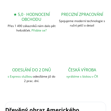
★ 5,0 · HODNOCENÍ
PRECIZNÍ ZPRACOVÁNÍ
OBCHODU
Spojujeme moderní technologie s
ruční péčí o detail
Přes 1 490 zákazníků nám dalo pět
hvězdiček.
Přidáte se?
ODESLÁNÍ DO 2 DNŮ
ČESKÁ VÝROBA
s Express službou
odesíláme již do
vyrábíme s láskou v ČR
2 prac. dní.
Dřevěný obraz Amerického