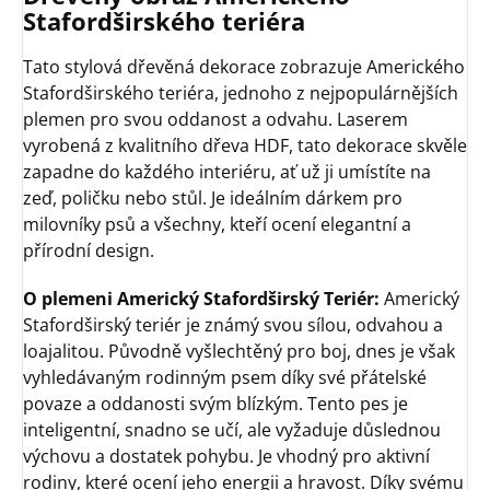
Stafordširského teriéra
Tato stylová dřevěná dekorace zobrazuje Amerického
Stafordširského teriéra, jednoho z nejpopulárnějších
plemen pro svou oddanost a odvahu. Laserem
vyrobená z kvalitního dřeva HDF, tato dekorace skvěle
zapadne do každého interiéru, ať už ji umístíte na
zeď, poličku nebo stůl. Je ideálním dárkem pro
milovníky psů a všechny, kteří ocení elegantní a
přírodní design.
O plemeni Americký Stafordširský Teriér:
Americký
Stafordširský teriér je známý svou sílou, odvahou a
loajalitou. Původně vyšlechtěný pro boj, dnes je však
vyhledávaným rodinným psem díky své přátelské
povaze a oddanosti svým blízkým. Tento pes je
inteligentní, snadno se učí, ale vyžaduje důslednou
výchovu a dostatek pohybu. Je vhodný pro aktivní
rodiny, které ocení jeho energii a hravost. Díky svému