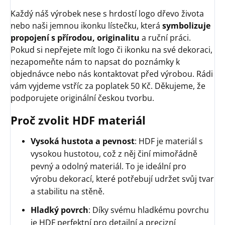
Každý náš výrobek nese s hrdostí logo dřevo života
nebo naši jemnou ikonku lístečku, která
symbolizuje
propojení s přírodou, originalitu
a ruční práci.
Pokud si nepřejete mít logo či ikonku na své dekoraci,
nezapomeňte nám to napsat do poznámky k
objednávce nebo nás kontaktovat před výrobou. Rádi
vám vyjdeme vstříc za poplatek 50 Kč. Děkujeme, že
podporujete originální českou tvorbu.
Proč zvolit HDF materiál
Vysoká hustota a pevnost
: HDF je materiál s
vysokou hustotou, což z něj činí mimořádně
pevný a odolný materiál. To je ideální pro
výrobu dekorací, které potřebují udržet svůj tvar
a stabilitu na stěně.
Hladký povrch
: Díky svému hladkému povrchu
je HDF perfektní pro detailní a precizní