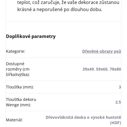
teplot, což zaručuje, že vaše dekorace zůstanou
krásné a neporušené po dlouhou dobu.
Doplňkové parametry
Kategorie
:
Dřevěné obrazy psů
Dostupné
rozměry (cm
39x49, 59x60, 78x80
šířkaXvýška)
:
Tloušťka (mm)
:
3
Tloušťka dekoru
2,5
Wenge (mm)
:
Dřevovláknitá deska o vysoké hustotě
Materiál
:
(HDF)