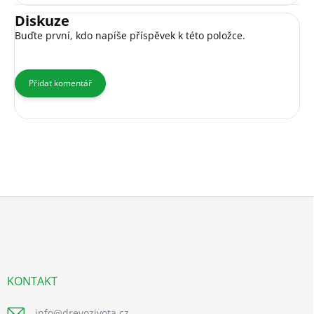
Diskuze
Buďte první, kdo napíše příspěvek k této položce.
Přidat komentář
Z
á
p
a
t
í
KONTAKT
info
@
drevozivota.cz