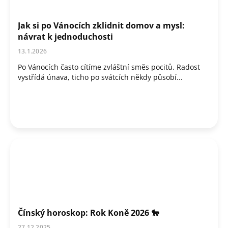
Jak si po Vánocích zklidnit domov a mysl:
návrat k jednoduchosti
13.1.2026
Po Vánocích často cítíme zvláštní směs pocitů. Radost
vystřídá únava, ticho po svátcích někdy působí...
Čínský horoskop: Rok Koně 2026 🐎
27.12.2025