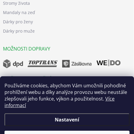
Stromy života
Mandaly na zeď
Dárky pro ženy
Dárky pro muže
MOŽNOSTI DOPRAVY
MOŽNOSTI BEZPEČNÝCH PLATEB
Používáme cookies, abychom Vám umožnili pohodlné
prohlížení webu a díky analýze provozu webu neustále
zlepšovali jeho funkce, výkon a použitelnost.
Více
informací
Nastavení
Copyright 2026
dřevo života
. Všechna práva vyhrazena.
Upravit