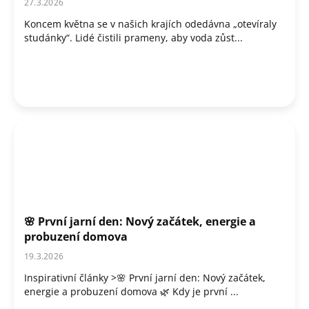
27.3.2026
ů
Koncem května se v našich krajích odedávna „otevíraly
studánky“. Lidé čistili prameny, aby voda zůst...
🌸 První jarní den: Nový začátek, energie a
probuzení domova
19.3.2026
Inspirativní články >🌸 První jarní den: Nový začátek,
energie a probuzení domova 🌿 Kdy je první ...