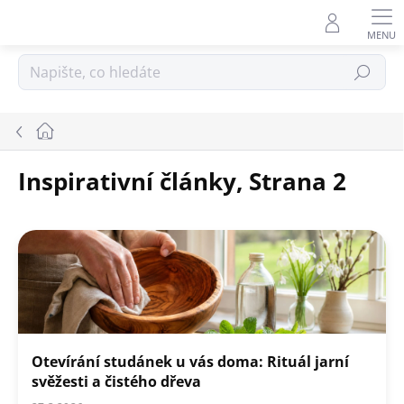
Přejít
na
obsah
Hledat
Domů
Inspirativní články
, Strana 2
V
ý
p
i
s
č
l
á
Otevírání studánek u vás doma: Rituál jarní
n
svěžesti a čistého dřeva
k