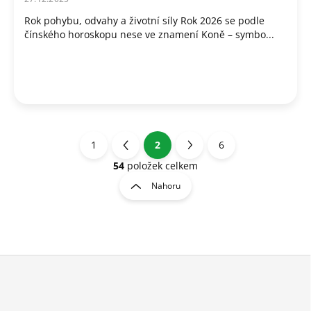
Rok pohybu, odvahy a životní síly Rok 2026 se podle
čínského horoskopu nese ve znamení Koně – symbo...
1
2
6
S
t
54
položek celkem
O
r
v
Nahoru
á
l
á
n
d
k
a
o
c
v
Z
í
á
á
p
n
r
p
v
í
a