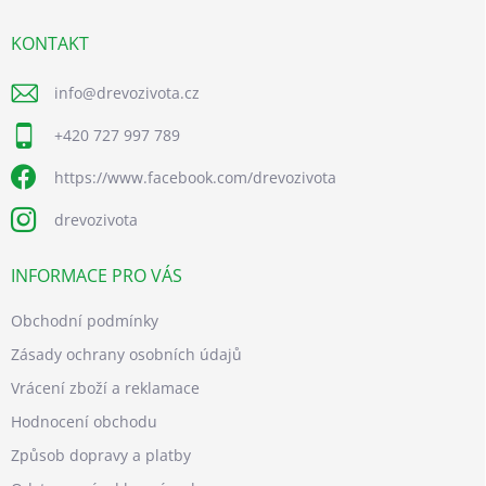
k
t
y
í
KONTAKT
v
ý
p
info
@
drevozivota.cz
i
s
+420 727 997 789
u
https://www.facebook.com/drevozivota
drevozivota
INFORMACE PRO VÁS
Obchodní podmínky
Zásady ochrany osobních údajů
Vrácení zboží a reklamace
Hodnocení obchodu
Způsob dopravy a platby