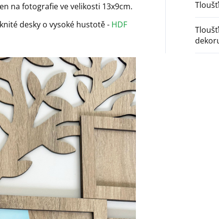
Tlouš
n na fotografie ve velikosti 13x9cm.
áknité desky o vysoké hustotě -
HDF
Tlouš
dekor