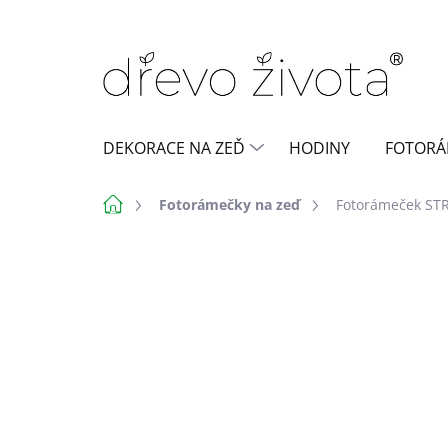
Přejít
na
obsah
DEKORACE NA ZEĎ
HODINY
FOTORÁ
Domů
Fotorámečky na zeď
Fotorámeček S
21 hodnocení
Podrobnosti hod