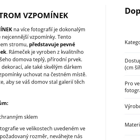
Dop
 STROM VZPOMÍNEK
ÍNEK
na více fotografií je dokonalým
e nejcennější vzpomínky. Tento
Katego
olem stromu,
představuje pevné
nek
. Rámeček je vyroben z kvalitního
šeho domova teplý, přírodní prvek.
Dostu
 dekorací, ale také skvělým dárkem
(cm ší
é vzpomínky uchovat na čestném místě.
, aby se váš domov stal galerií těch
Pro ve
fotogr
kům:
Výrob
ochranným sklem
Materi
tografie ve velikostech uvedeném ve
te požadovaný rozměr, neváhejte nás