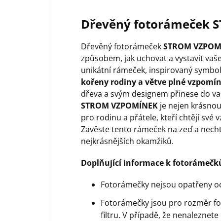
Dřevěný fotorámeček
Dřevěný fotorámeček
STROM VZPOM
způsobem, jak uchovat a vystavit vaš
unikátní rámeček, inspirovaný symb
kořeny rodiny a větve plné vzpomí
dřeva a svým designem přinese do va
STROM VZPOMÍNEK
je nejen krásnou
pro rodinu a přátele, kteří chtějí sv
Zavěste tento rámeček na zeď a nechte
nejkrásnějších okamžiků.
Doplňující informace k fotorámeč
Fotorámečky nejsou opatřeny 
Fotorámečky jsou pro rozměr fo
filtru. V případě, že nenalezne