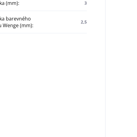
ťka (mm)
:
3
ťka barevného
2,5
u Wenge (mm)
: