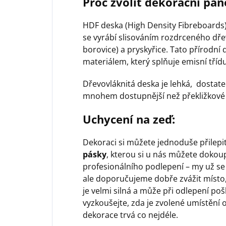
Proč zvolit dekorační pan
HDF deska (High Density Fibreboards) 
se vyrábí slisováním rozdrceného dře
borovice) a pryskyřice. Tato přírodn
materiálem, který splňuje emisní třídu
Dřevovláknitá deska je lehká, dostat
mnohem dostupnější než překližkové 
Uchycení na zeď:
Dekoraci si můžete jednoduše přilep
pásky
, kterou si u nás můžete dokoup
profesionálního podlepení – my už se
ale doporučujeme dobře zvážit místo,
je velmi silná a může při odlepení poš
vyzkoušejte, zda je zvolené umístění 
dekorace trvá co nejdéle.