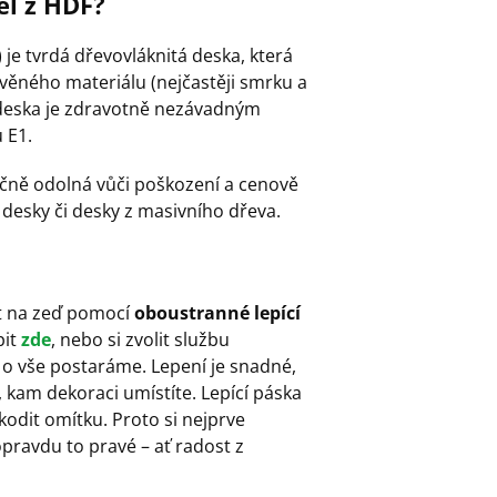
el z HDF?
je tvrdá dřevovláknitá deska, která
věného materiálu (nejčastěji smrku a
í deska je zdravotně nezávadným
 E1.
ečně odolná vůči poškození a cenově
desky či desky z masivního dřeva.
it na zeď pomocí
oboustranné lepící
it
zde
, nebo si zvolit službu
 o vše postaráme. Lepení je snadné,
 kam dekoraci umístíte. Lepící páska
kodit omítku. Proto si nejprve
opravdu to pravé – ať radost z