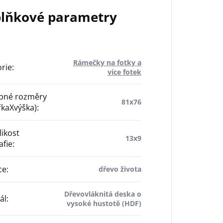
lňkové parametry
Rámečky na fotky a
rie
:
více fotek
pné rozměry
81x76
řkaXvýška)
:
likost
13x9
afie
:
ce
:
dřevo života
Dřevovláknitá deska o
ál
:
vysoké hustotě (HDF)