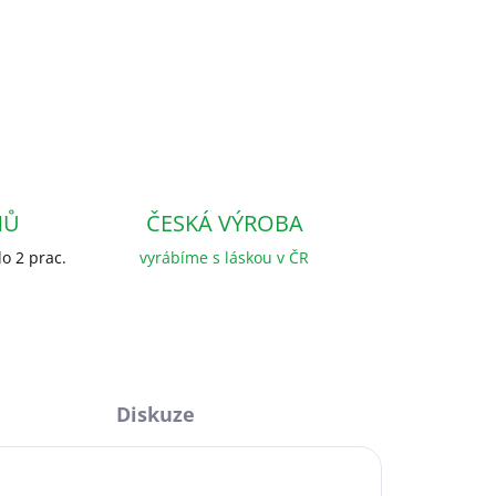
NŮ
ČESKÁ VÝROBA
o 2 prac.
vyrábíme s láskou v ČR
Diskuze