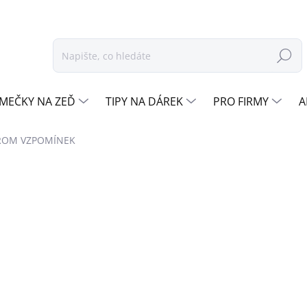
Hledat
MEČKY NA ZEĎ
TIPY NA DÁREK
PRO FIRMY
A
TROM VZPOMÍNEK
nocení
ZNAČKA:
DŘEVO ŽIVOTA
1 580 Kč
Měrná
OŘE
cena:
DUB
ZVOLTE BARVU